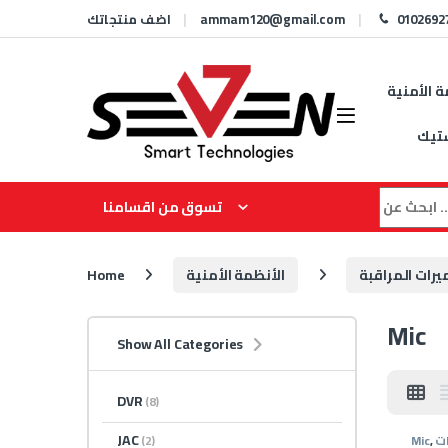
Skip to navigation
Skip to content
0102692
ammam120@gmail.com
اضف منتجاتك
ة الأمنية
تيك
Search for
تسوق من اقسامنا
رات المراقبة
الأنظمة الأمنية
Home
Mic
Show All Categories
DVR
(8)
JAC
(2)
ت
,
Mic