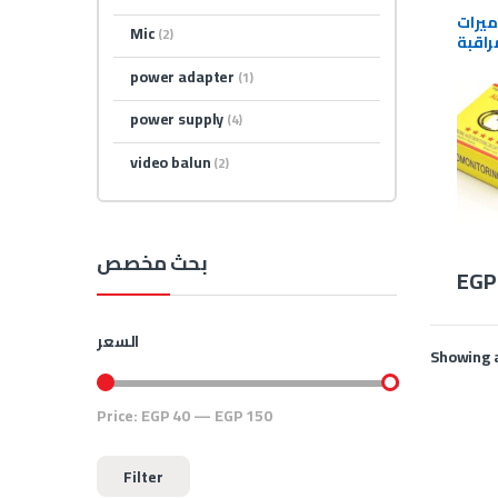
لأمنية
ميرات
Mic
(2)
راقبة
power adapter
(1)
power supply
(4)
video balun
(2)
بحث مخصص
EGP
السعر
Showing a
Price:
EGP 40
—
EGP 150
Min price
Max price
Filter