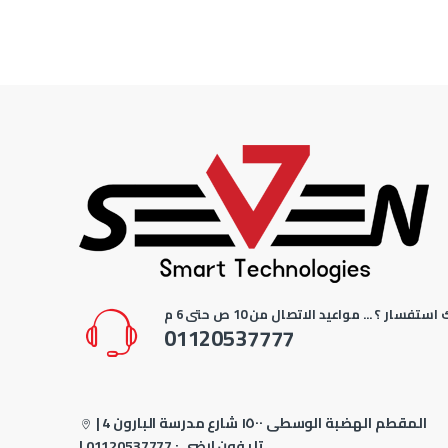
استفسار ؟ ... مواعيد الاتصال من 10 ص حتى 6 م
01120537777
4 المقطم الهضبة الوسطى ١٥٠٠ شارع مدرسة البارون
|
| تليفون ارضي :
01120537777