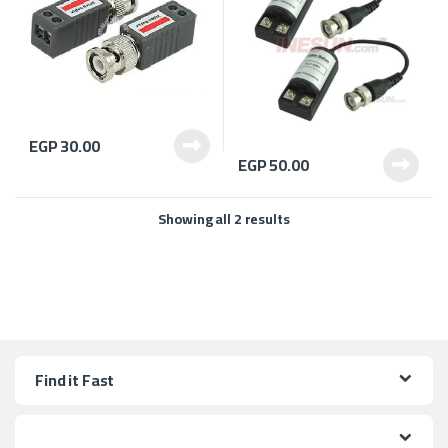
EGP
30.00
EGP
50.00
Showing all 2 results
Find it Fast