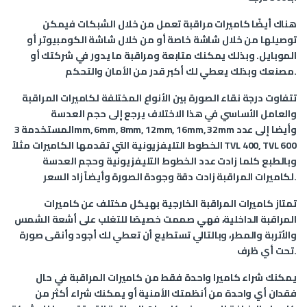
هناك أيضًا كاميرات مراقبة تعمل من خلال الشبكات فيمكن
توصيلها من خلال شاشة خاصة أو من خلال شاشة الكومبيوتر أو
الموبايل. وبذلك يمكنك متابعة ومراقبة ما يدور في شركتك أو
مصنعك وبذلك يعطي لك أكبر قدر من الأمان والتحكم.
تتفاوت درجة نقاء الصورة بين الأنواع المختلفة لكاميرات المراقبة
والعامل الأساسي في هذا الاختلاف يرجع إلى حجم العدسة
المستخدمة 3mm, 6mm, 8mm, 12mm, 16mm, 32mm وأيضا إلى عدد
الخطوط التليفزيونية التي تقدمها الكاميرات مثلاً TVL 400, TVL 600
وبالطبع كلما زادت عدد الخطوط التليفزيونية وحجم العدسة
لكاميرات المراقبة زادت دقة وجودة الصورة وأيضاً زاد السعر.
تمتاز كاميرات المراقبة الخارجية بهيكل مختلف عن كاميرات
المراقبة الداخلية، فهي صممت خصيصًا للتغلب على أشعة الشمس
والأتربة والمطر، وبالتالي تستطيع أن تعطي لك أجود وأنقى صورة
تحت أي ظرف.
يمكنك شراء كاميرا واحدة فقط من كاميرات المراقبة في حال
فقدان أي واحدة من أنظمتك الأمنية أو يمكنك شراء أكثر من