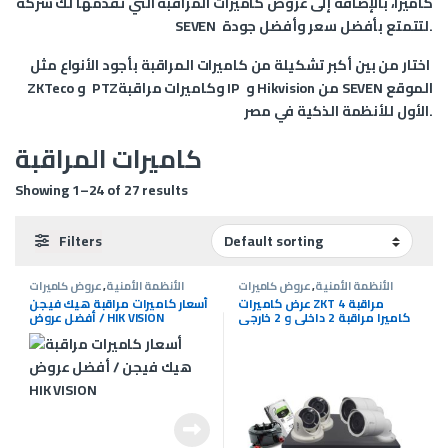
كاميرا، بالإضافة إلى عروض كاميرات المراقبة التي تقدمها لك شركة
SEVEN لتتمتع بأفضل سعر وأفضل جودة.
اختار من بين أكبر تشكيلة من كاميرات المراقبة بأجود الأنواع مثل
ZKTeco و PTZوكاميرات مراقبة IP و Hikvision من SEVEN الموقع
الأول للأنظمة الذكية في مصر.
كاميرات المراقبة
Showing 1–24 of 27 results
Filters
الأنظمة الأمنية
,
عروض كاميرات
الأنظمة الأمنية
,
عروض كاميرات
المراقبة
,
كاميرات المراقبة
المراقبة
,
كاميرات المراقبة
عرض كاميرات ZKT مراقبة 4
أسعار كاميرات مراقبة هيك فيجن
كاميرا مراقبة 2 داخلي و 2 خارجي
/ أفضل عروض HIK VISION
ZKT شامل التركيب