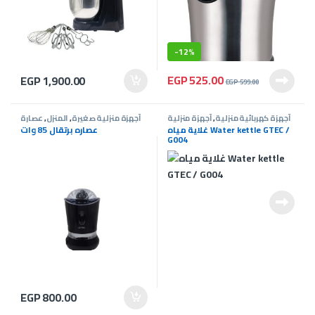
-
12%
EGP
525.00
EGP
1,900.00
EGP
599.00
أجهزة كهربائية منزلية
,
أجهزة منزلية
أجهزة منزلية صغيرة
,
المنزل
,
عصارة
عروض G-Tec
صغيرة
,
المنزل
,
غلاية مياه Water kettle GTEC /
عصاره برتقال 85 وات
G004
EGP
800.00