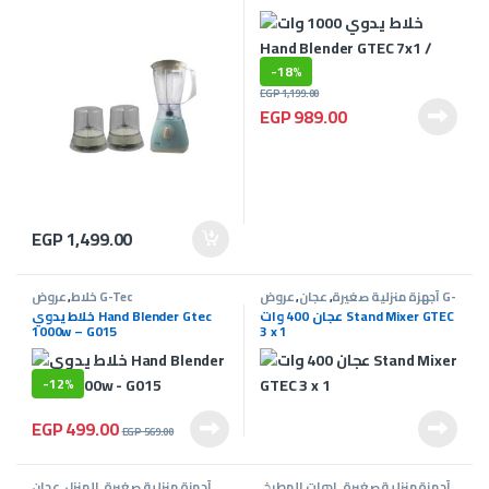
-
18%
EGP
1,199.00
EGP
989.00
EGP
1,499.00
أجهزة منزلية صغيرة
,
عجان
,
عروض G-
عروض G-Tec
خلاط
,
Tec
عجان 400 وات Stand Mixer GTEC
خلاط يدوي Hand Blender Gtec
1000w – G015
3 x 1
-
12%
EGP
499.00
EGP
569.00
أجهزة منزلية صغيرة
,
ادوات المطبخ
,
أجهزة منزلية صغيرة
,
المنزل
,
عجان