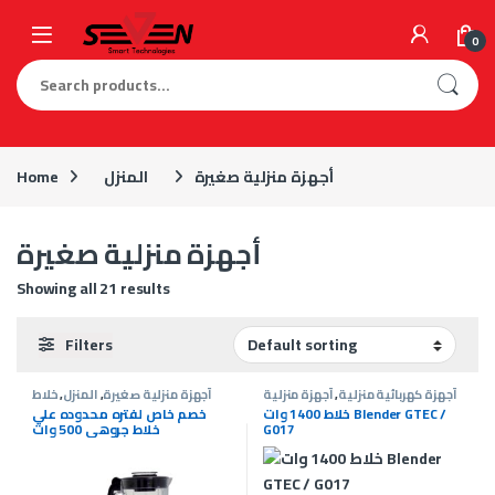
Skip to navigation
Skip to content
0
Search for:
أجهزة منزلية صغيرة
المنزل
Home
أجهزة منزلية صغيرة
Showing all 21 results
Filters
أجهزة كهربائية منزلية
,
أجهزة منزلية
أجهزة منزلية صغيرة
,
المنزل
,
خلاط
عروض G-Tec
صغيرة
,
المنزل
,
خلاط
,
خلاط 1400 وات Blender GTEC /
خصم خاص لفتره محدوده علي
G017
خلاط جروهي 500 وات