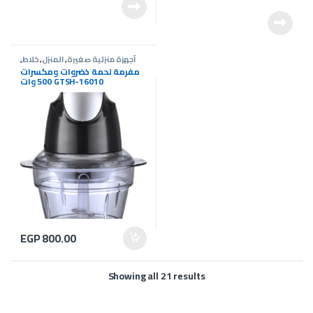
أجهزة منزلية صغيرة
,
المنزل
,
خلاط
,
عروض G-Tec
مفرمة لحمة خضروات ومكسرات
500 وات GTSH-16010
EGP
800.00
Showing all 21 results