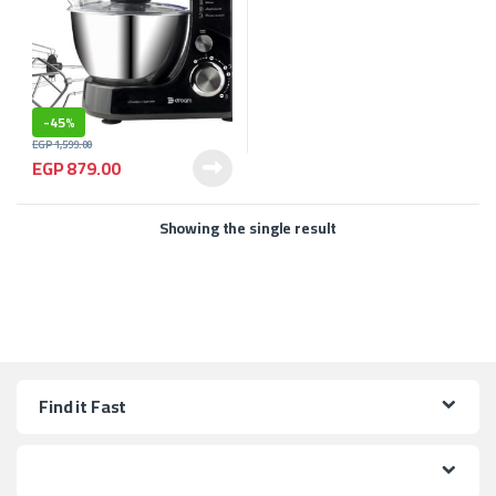
-
45%
EGP
1,599.00
EGP
879.00
Showing the single result
Find it Fast