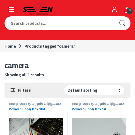
Skip to navigation
Skip to content
0
Search for:
Home
Products tagged “camera”
camera
Showing all 2 results
Filters
power supply
,
اكسسوارات كاميرات
power supply
,
اكسسوارات كاميرات
الأنظمة الأمنية
,
المراقبة
الأنظمة الأمنية
,
المراقبة
Power Supply Box 10A
Power Supply Box 5A