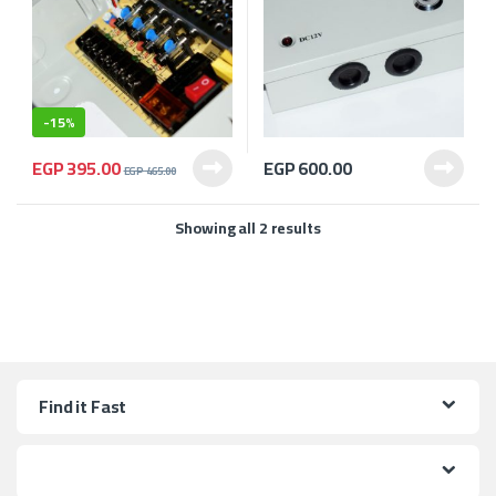
-
15%
EGP
395.00
EGP
600.00
EGP
465.00
Showing all 2 results
Find it Fast