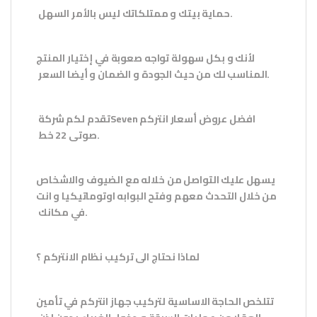
.
حماية بيتك و ممتلكاتك ليس بالأمر السهل
لأنك و بكل سهولة تواجه صعوبة في إختيار المنتج
.
المناسب لك من حيث الجودة و الضمان و أيضا السعر
افضل عروض أسعار انتركم
Seven
تقدم لكم شركة
.
صوتى 22 خط
يسهل عليك التواصل من خلاله مع الضيوف والاشخاص
من خلال التحدث معهم وفتح البوابه اوتوماتيكيا و انت
.
في مكانك
لماذا نحتاج الى تركيب نظام
الانتركم
؟
تتلخص الحاجة الاساسية لتركيب جهاز
انتركم
في تأمين