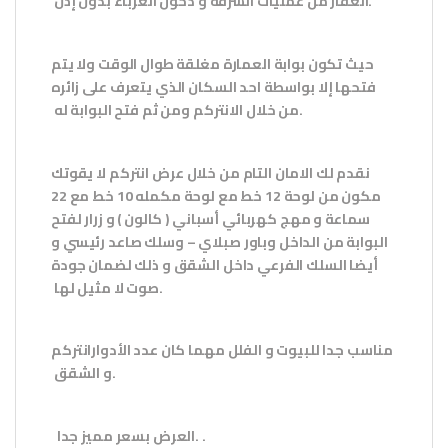
.
العقار من عمليات السرقة و دخول الغرباء بدون إذن
حيث تكون بوابة العمارة مغلقة طوال الوقت ولا يتم
فتحها إلا بواسطة احد السكان الذي يتعرف على زائره
.
من خلال الانتركم ومن ثم فتح البوابة له
نقدم لك الامان التام من خلال عرض
انتركم
لا يقوتك
مكون من لوحة 12 خط مع لوحة مكمله 10 خط مع 22
سماعة و مهج كهربائي أسباني ( كالون ) و زرار لفتح
البوابة من الداخل وباور صبلاي – وسلك صاعد رئيسي و
أيضا السلك الفرعي داخل الشقق و ذلك لضمان جودة
.
صوت لا مثيل لها
مناسب جدا للبيوت و الفلل مهما كان عدد الأدوار
انتركم
.
و الشقق
.
.
العرض بسعر مميز جدا