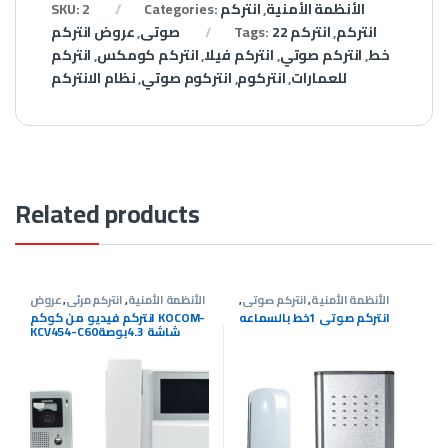
الأنظمة الأمنية
,
انتركم
Categories:
2
SKU:
انتركم
,
انتركم 22
Tags:
صوتى
,
عروض انتركم
خط
,
انتركم صوتي
,
انتركم فيلا
,
انتركم كومكس
,
انتركم
للعمارات
,
انتركوم
,
انتركوم صوتي
,
نظام الانتركم
Related products
الأنظمة الأمنية
,
انتركم صوتى
,
الأنظمة الأمنية
,
انتركم مرئى
,
عروض
عروض انتركم
انتركم
انتركم صوتى 1خط بالسماعه
انتركم فيديو من كوكم KOCOM-
KCV454-C60شاشة 4.3بوصة