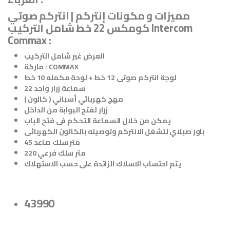
مميزات و مكونات إنتركم | انتركم صوتي
كومكس 22 خط شامل التركيب Intercom
Commax :
العرض غير شامل التركيب
ماركة : COMMAX
لوجة انتركم صوتى 12 خط + لوحة مكمله 10 خط
22 سماعة زرار واحد
مهج كهربائي أسباني ( كالون )
زرار لفتح البوابة من الداخل
يمكن من خلال السماعة التحكم فى فتح الباب
باور صبلاي لتشغل الانتركم وتوصيله بالكالون الكهربائى
45 متر سلك صاعد
220 متر سلك فرعي
يتم احتساب الاسلاك الزائدة على حسب الاستهلاك
43990