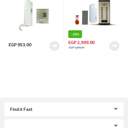
-
25%
EGP
2,999.00
EGP
953.00
EGP
4,000.00
Find it Fast