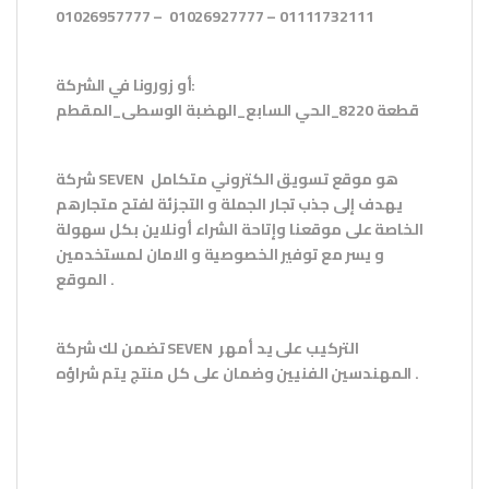
01026957777 – 0102692
7777 – 01111732111
:
أو زورونا في الشركة
قطعة 8220_الحي السابع_الهضبة الوسطى_المقطم
هو موقع تسويق الكتروني متكامل
SEVEN
شركة
يهدف إلى جذب تجار الجملة و التجزئة لفتح متجارهم
الخاصة على موقعنا وإتاحة الشراء أونلاين بكل سهولة
و يسر مع توفير الخصوصية و الامان لمستخدمين
.
الموقع
التركيب على يد أمهر
SEVEN
تضمن لك شركة
.
المهندسين الفنيين وضمان على كل منتج يتم شراؤه