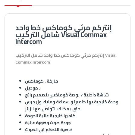
إنتركم مرئي كوماكس خط واحد
شامل التركيب Visual Commax
Intercom
إنتركم مرئي كوماكس خط واحد شامل التركيب Visual
Commax Intercom
ماركة : كوماكس
موديل :
شاشة داخلية 7 بوصة كوماكس بتصميم رائع
وحدة خارجية بها كاميرا و سماعة ومايك وزر جرس
حتى يمكنك التواصل مع الزائر
كاميرا خارجية عالية الجودة
جودة صوت وصورة عالية
خاصية التحكم في الصوت