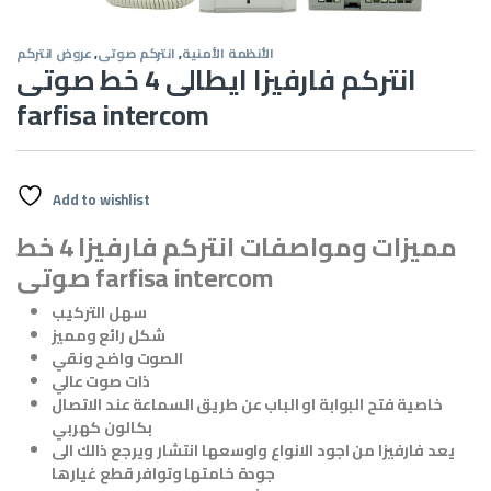
الأنظمة الأمنية
,
انتركم صوتى
,
عروض انتركم
انتركم فارفيزا ايطالى 4 خط صوتى
farfisa intercom
Add to wishlist
مميزات ومواصفات انتركم فارفيزا 4 خط
صوتى farfisa intercom
سهل التركيب
شكل رائع ومميز
الصوت واضح ونقي
ذات صوت عالي
خاصية فتح البوابة او الباب عن طريق السماعة عند الاتصال
بكالون كهربي
يعد فارفيزا من اجود الانواع واوسعها انتشار ويرجع ذالك الى
جودة خامتها وتوافر قطع غيارها