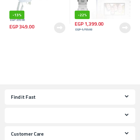
-
13%
-
22%
EGP
399.00
EGP
1,399.00
EGP
349.00
EGP
1,799.00
Find it Fast
Customer Care