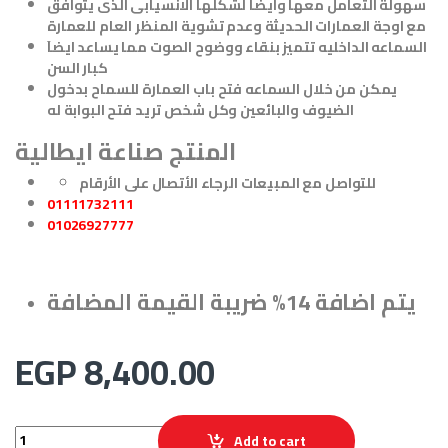
سهولة التعامل معها وايضا لشكلها الانسيابى الذى يتوافق
مع اوجة العمارات الحديثة وعدم تشوية المنظر العام للعمارة
السماعه الداخليه تتميز بنقاء ووضوح الصوت مما يساعد ايضاَ
كبار السن
يمكن من خلال السماعه فتح باب العمارة للسماح بدخول
الضيوف والبائعين وكل شخص تريد فتح البوابة له
المنتج صناعة ايطالية
للتواصل مع المبيعات الرجاء الأتصال على الأرقام
01111732111
01026927777
يتم اضافة 14% ضريبة القيمة المضافة
EGP
8,400.00
انتركم فارفيزا ايطالى 4 خط صوتى farfisa intercom quantity
Add to cart