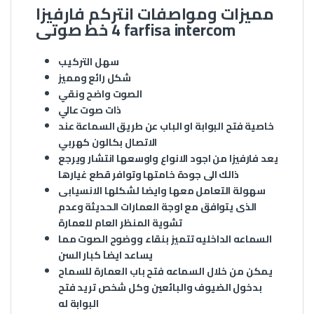
مميزات ومواصفات انتركم فارفيزا
4 خط صوتى farfisa intercom
سهل التركيب
شكل رائع ومميز
الصوت واضح ونقي
ذات صوت عالي
خاصية فتح البوابة او الباب عن طريق السماعة عند
الاتصال بكالون كهربي
يعد فارفيزا من اجود الانواع واوسعها انتشار ويرجع
ذالك الى جودة خامتها وتوافر قطع غيارها
سهولة التعامل معها وايضا لشكلها الانسيابى
الذى يتوافق مع اوجة العمارات الحديثة وعدم
تشوية المنظر العام للعمارة
السماعه الداخليه تتميز بنقاء ووضوح الصوت مما
يساعد ايضاَ كبار السن
يمكن من خلال السماعه فتح باب العمارة للسماح
بدخول الضيوف والبائعين وكل شخص تريد فتح
البوابة له