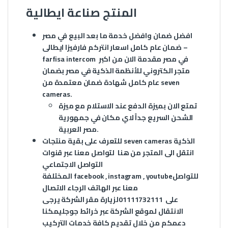
المنتج صناعة ايطالية
افضل ضمان وافضل خدمة ما بعد البيع في مصر
ضمان عام كامل
اسعار انتركم فارفيزا ايطالى –
في مصر مقدمة الان من اكبر
farfisa intercom
متجر الكتروني للأنظمة الذكية في مصر بضمان
عام كامل شهادة ضمان معتمدة من seven
cameras.
تمتع الان بميزة الدفع عند الاستلام مع ميزة
الشحن السريع جداً لاي مكان في جمهورية
مصر العربية.
الذكية
seven cameras
للتعرف على بقية منتجات
انتقل الى المتجر من
هنا
لتواصل معنا عبر قنوات
التواصل الاجتماعي
للتواصل
youtube
,
instagram
,
facebook
المختلفة
معنا عبر الهاتف الرجاء الاتصال
على
01111732111
لزيارة مقر الشركة يرجى
الانتقال لموقع الشركة عبر
خرائط جوجل
يمكنا
دعمكم من خلال تقديم كافة خدمات التركيب