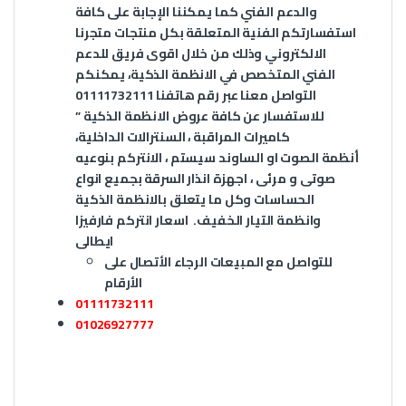
والدعم الفني كما يمكننا الإجابة على كافة
استفسارتكم الفنية المتعلقة بكل منتجات متجرنا
الالكتروني وذلك من خلال اقوى فريق للدعم
الفني المتخصص في الانظمة الذكية، يمكنكم
التواصل معنا عبر رقم هاتفنا 01111732111
للاستفسار عن كافة عروض الانظمة الذكية ”
كاميرات المراقبة ، السنترالات الداخلية،
أنظمة الصوت او الساوند سيستم ، الانتركم بنوعيه
صوتى و مرئى ، اجهزة انذار السرقة بجميع انواع
الحساسات وكل ما يتعلق بالانظمة الذكية
وانظمة التيار الخفيف
. اسعار انتركم فارفيزا
ايطالى
للتواصل مع المبيعات الرجاء الأتصال على
الأرقام
01111732111
01026927777