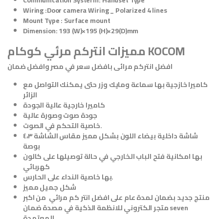
Communication Systerm: Handset Type
Wiring :Door camera Wiring _ Polarized 4 lines
Mount Type : Surface mount
Dimension: 193 (W)×195 (H)×29(D)mm
مميزات انتركم مرئي كوكام KOCOM
افضل انتركم مرائى بافضل سعر في مصر وافضل ضمان
كاميرا خازجية بها سماعة ومايك وزر حتى يمكنك التواصل مع
الزائر
كاميرا خارجية عالية الجودة
جودة صوت وصورة عالية
خاصية التحكم في الصوت.
شاشة داخلية بيضاء اللون بشكل مميز مقاس الشاشة ٤،٣
بوصة
بها امكانية فتح الباب الخارجي في حالة توصيلها على كالون
كهربائي
بها خاصية النداء على الحارس.
شكل جميل مميز
منتج جديد بضمان لمدة عام على افضل انتر كم مرائي من اكبر
متجر الكتروني للانظمة الذكية في مصدة ضمان seven
المعتمدة