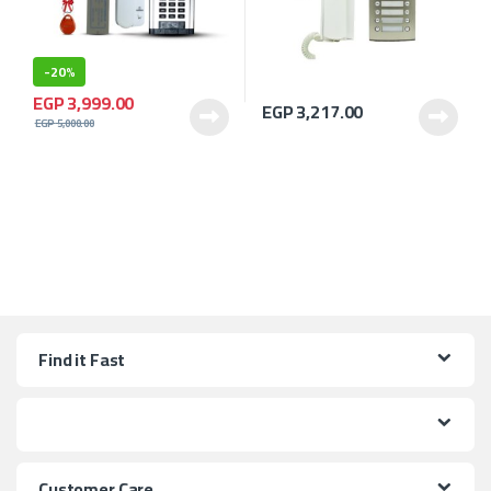
-
20%
EGP
3,999.00
EGP
3,217.00
EGP
5,000.00
Find it Fast
Customer Care