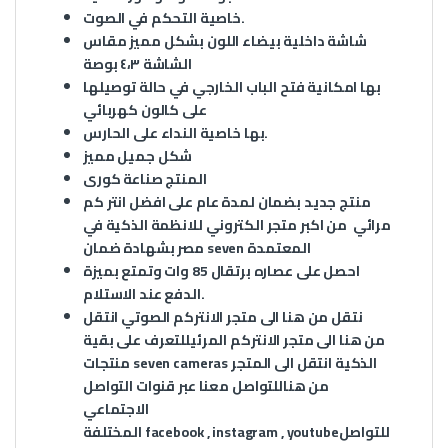
خاصية التحكم في الصوت.
شاشة داخلية بيضاء اللون بشكل مميز مقاس
الشاشة ٤،٣ بوصة
بها امكانية فتح الباب الخارجي في حالة توصيلها
على كالون كهربائي
بها خاصية النداء على الحارس.
شكل جميل مميز
المنتج صناعة كورى
منتج جديد بضمان لمدة عام على افضل انتر كم
مرائي من اكبر متجر الكتروني للانظمة الذكية في
مصر بشهادة ضمان seven المعتمدة
احصل على عصاره برتقال 85 وات وتمتع بميزة
الدفع عند الاستلام.
نتقل من
هنا
الى متجر الانتركم الصوتي انتقل
من
هنا
الى متجر الانتركم المرئيللتعرف على بقية
منتجات seven cameras الذكية انتقل الى المتجر
من
هنا
للتواصل معنا عبر قنوات التواصل
الاجتماعي
للتواصل
youtube
,
instagram
,
facebook
المختلفة