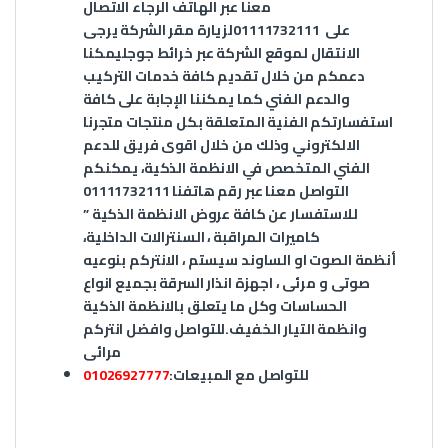
معنا عبر الهاتف الرجاء الاتصال
على
01111732111
لزيارة مقر الشركة يرجى
الانتقال لموقع الشركة عبر
خرائط جوجل
يمكنا
دعمكم من خلال تقديم كافة خدمات التركيب
والدعم الفني كما يمكننا الإجابة على كافة
استفسارتكم الفنية المتعلقة بكل منتجات متجرنا
الالكتروني وذلك من خلال اقوى فريق للدعم
الفني المتخصص في الانظمة الذكية، يمكنكم
التواصل معنا عبر رقم هاتفنا 01111732111
للاستفسار عن كافة عروض الانظمة الذكية ”
كاميرات المراقبة ، السنترالات الداخلية،
أنظمة الصوت او الساوند سيستم ، الانتركم بنوعيه
صوتى و مرئى ، اجهزة انذار السرقة بجميع انواع
الحساسات وكل ما يتعلق بالانظمة الذكية
وانظمة التيار الخفيف.
للتواصل وافضل انتركم
مرائى
للتواصل مع المبيعات
:
01026927777