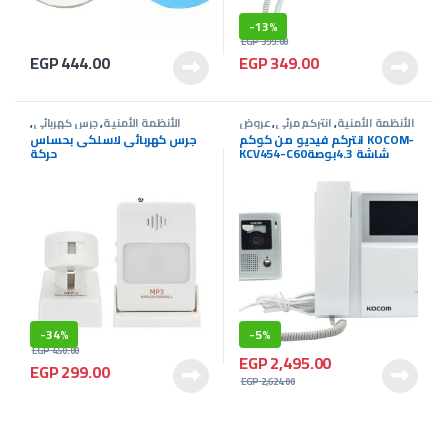
-
13%
EGP
399.00
EGP
444.00
EGP
349.00
الأنظمة الأمنية
,
انتركم مرئى
,
عروض
الأنظمة الأمنية
,
جرس كهربائى
,
انتركم
عروض انتركم
انتركم فيديو من كوكم KOCOM-
جرس كهربائى لاسلكى بحساس
KCV454-C60شاشة 4.3بوصة
حركة
-
34%
-
5%
EGP
450.00
EGP
2,495.00
EGP
299.00
EGP
2,624.00