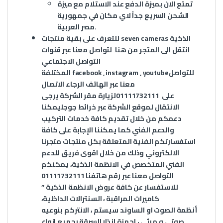
تمتع الان بميزة الدفع عند الاستلام مع ميزة
الشحن السريع جداً لاي مكان في جمهورية
مصر العربية.
الذكية
seven cameras
للتعرف على بقية منتجات
انتقل الى المتجر من
هنا
لتواصل معنا عبر قنوات
التواصل الاجتماعي
للتواصل
youtube
,
instagram
,
facebook
المختلفة
معنا عبر الهاتف الرجاء الاتصال
على
01111732111
لزيارة مقر الشركة يرجى
الانتقال لموقع الشركة عبر
خرائط جوجل
يمكنا
دعمكم من خلال تقديم كافة خدمات التركيب
والدعم الفني كما يمكننا الإجابة على كافة
استفسارتكم الفنية المتعلقة بكل منتجات متجرنا
الالكتروني وذلك من خلال اقوى فريق للدعم
الفني المتخصص في الانظمة الذكية، يمكنكم
التواصل معنا عبر رقم هاتفنا 01111732111
للاستفسار عن كافة عروض الانظمة الذكية ”
كاميرات المراقبة ، السنترالات الداخلية،
أنظمة الصوت او الساوند سيستم ، الانتركم بنوعيه
صوتى و مرئى ، اجهزة انذار السرقة بجميع انواع