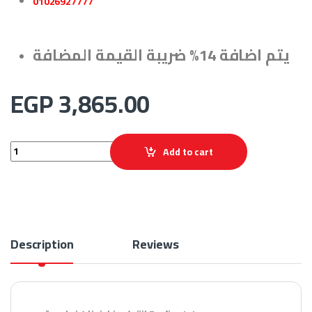
01026927777
يتم اضافة 14% ضريبة القيمة المضافة
EGP
3,865.00
انتركم فارفيزا 1خط صوتى Farfisa Intercom quantity
Add to cart
Description
Reviews