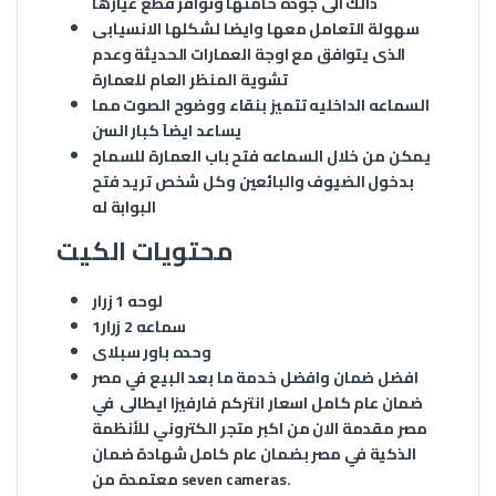
ذالك الى جودة خامتها وتوافر قطع غيارها
سهولة التعامل معها وايضا لشكلها الانسيابى
الذى يتوافق مع اوجة العمارات الحديثة وعدم
تشوية المنظر العام للعمارة
السماعه الداخليه تتميز بنقاء ووضوح الصوت مما
يساعد ايضاَ كبار السن
يمكن من خلال السماعه فتح باب العمارة للسماح
بدخول الضيوف والبائعين وكل شخص تريد فتح
البوابة له
محتويات الكيت
لوحه 1 زرار
1سماعه 2 زرار
وحده باور سبلاى
افضل ضمان وافضل خدمة ما بعد البيع في مصر
ضمان عام كامل
اسعار انتركم فارفيزا ايطالى
في
مصر مقدمة الان من اكبر متجر الكتروني للأنظمة
الذكية في مصر بضمان عام كامل شهادة ضمان
معتمدة من seven cameras.