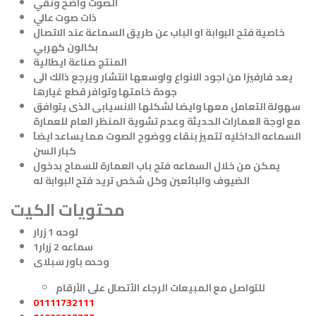
الصوت واضح ونقي
ذات صوت عالي
خاصية فتح البوابة او الباب عن طريق السماعة عند الاتصال
بكالون كهربي
المنتج صناعة ايطالية
يعد فارفيزا من اجود الانواع واوسعها انتشار ويرجع ذالك الى
جودة خامتها وتوافر قطع غيارها
سهولة التعامل معها وايضا لشكلها الانسيابى الذى يتوافق
مع اوجة العمارات الحديثة وعدم تشوية المنظر العام للعمارة
السماعه الداخليه تتميز بنقاء ووضوح الصوت مما يساعد ايضاَ
كبار السن
يمكن من خلال السماعه فتح باب العمارة للسماح بدخول
الضيوف والبائعين وكل شخص تريد فتح البوابة له
محتويات الكيت
لوحه 1 زرار
1سماعه 2 زرار
وحده باور سبلاى
للتواصل مع المبيعات الرجاء الأتصال على الأرقام
01111732111