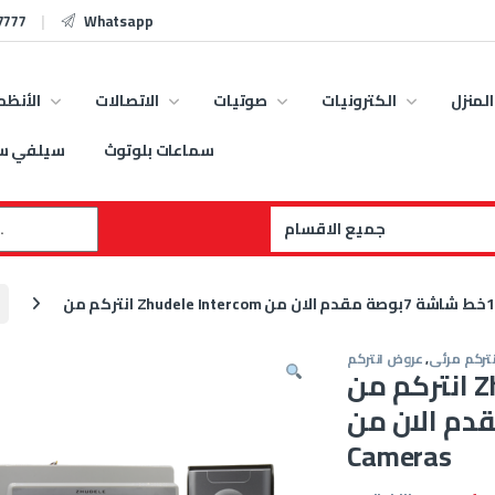
7777
Whatsapp
المنزل
الكترونيات
صوتيات
الاتصالات
الأنظم
سماعات بلوتوث
سيلفي س
:
نتركم مرئى
,
عروض انتركم
انتركم من Zhudele Intercom انتركم مرئى
ة مقدم الان من|Seven
Cameras