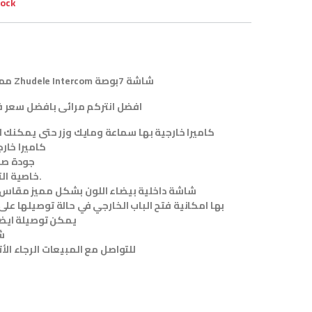
tock
مميزات انتركم مرئي من Zhudele Intercom شاشة 7بوصة
افضل انتركم مرائى بافضل سعر 
كاميرا خارجية بها سماعة ومايك وزر حتى يمكنك ال
كاميرا خارج
جودة صو
.
خاصية ال
شاشة داخلية بيضاء اللون بشكل مميز مقاس الشاش
بها امكانية فتح الباب الخارجي في حالة توصيلها عل
يمكن توصيلة ايضا 
ش
للتواصل مع المبيعات الرجاء الأتصال على الأرقام