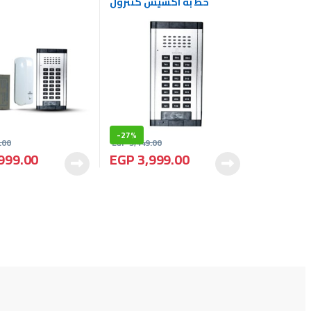
خط به اكسيس كنترول
-
27%
.00
EGP
5,449.00
999.00
EGP
3,999.00