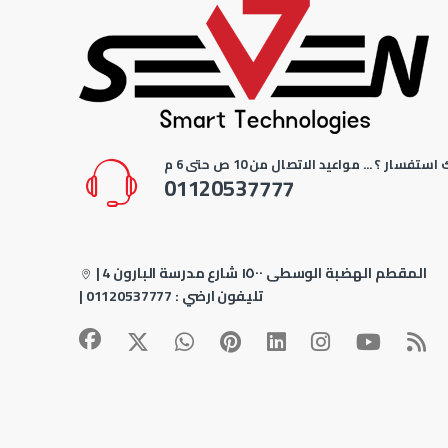
استفسار ؟ ... مواعيد الاتصال من 10 ص حتى 6 م
01120537777
4 المقطم الهضبة الوسطى ١٥٠٠ شارع مدرسة البارون
|
| تليفون ارضي :
01120537777