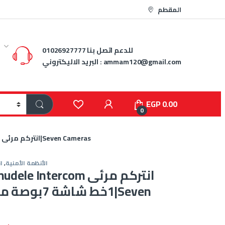
المقطم
للدعم اتصل بنا
01026927777
ammam120@gmail.com
البريد الاليكتروني :
EGP
0.00
0
انتركم من Zhudele Intercom انتركم مرئى 1خط شاشة 7بوصة مقدم الان من|Seven Cameras
الأنظمة الأمنية
,
ا
1خط شاشة 7بوص