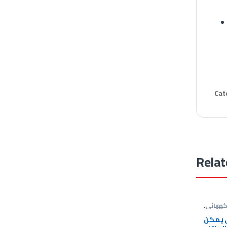
Cat
Relat
هربائى
,
 انتركم
 يمكن