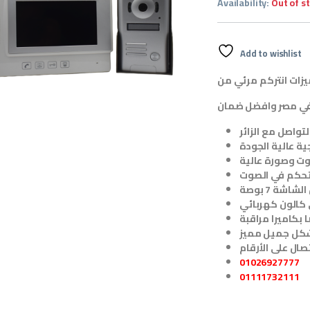
Availability:
Out of s
Add to wishlist
في مصر وافضل ضمان
تواصل مع الزائر
ية عالية الجودة
ت وصورة عالية
تحكم في الصوت
ة 7 بوصة
ى كالون كهربائي
بكاميرا مراقبة
كل جميل مميز
01026927777
01111732111