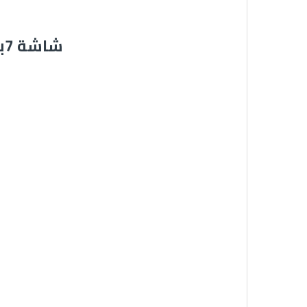
مميزات انتركم مرئي من Zhudele Intercom شاشة 7بوصة