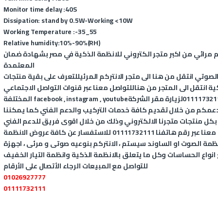
Monitor time delay :40S
Dissipation: stand by 0.5W-Working <10W
Working Temperature :-35_55
Relative humidity:10%-90%(RH)
م مرائي
من اكبر متجر الكتروني للانظمة الذكية في مصر بشهادة ضمان seven
المعتمدة
 الصوتي انتقل من
هنا
الى متجر الانتركم المرئيللتعرف على بقية منتجات seven cameras
ية انتقل الى المتجر من
هنا
للتواصل معنا عبر قنوات التواصل الاجتماعي
011117321
لزيارة مقر الشركة
youtube
,
instagram
,
facebook
المختلفة
عمكم من خلال تقديم كافة خدمات التركيب والدعم الفني كما يمكننا
 بكل منتجات متجرنا الالكتروني وذلك من خلال اقوى فريق للدعم الفني
المتخصص في الانظمة الذكية، يمكنكم التواصل معنا عبر رقم هاتفنا 01111732111 للاستفسار عن كافة عروض الانظمة
، أنظمة الصوت او الساوند سيستم ، الانتركم بنوعيه صوتى و مرئى ، اجهزة
 انواع الحساسات وكل ما يتعلق بالانظمة الذكية وانظمة التيار الخفيف
للتواصل مع المبيعات الرجاء الأتصال على الأرقام
01026927777
01111732111