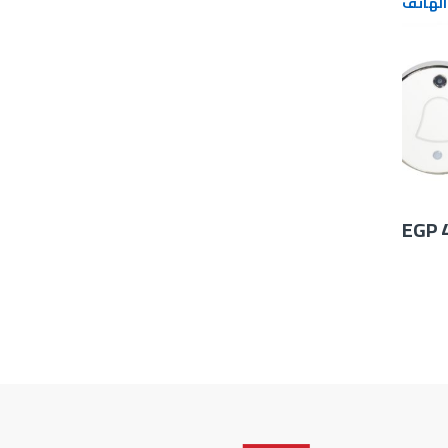
الهاتف
EGP