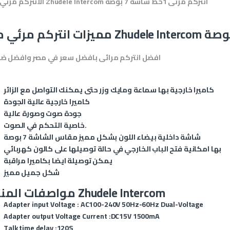
الانتركم مرئي من Zhudele Intercom انتركم مرئى 1خط شاشة 7 بوصة
افضل انتركم مرائى بافضل سعر في مصر وافضل ض
كاميرا خارجية بها سماعة ومايك وزر حتى يمكنك التواصل مع الزائر
كاميرا خارجية عالية الجودة
جودة صوت وصورة عالية
.
خاصية التحكم في الصوت
شاشة داخلية بيضاء اللون بشكل مميز مقاس الشاشة 7 بوصة
بها امكانية فتح الباب الخارجي في حالة توصيلها على كالون كهربائي
يمكن توصيلة ايضا بكاميرا مراقبة
شكل جميل مميز
مواصفات المنتج Zhudele Intercom
Adapter input Voltage : AC100-240V 50Hz-60Hz Dual-Voltage
Adapter output Voltage Current :DC15V 1500mA
Talk time delay :120S