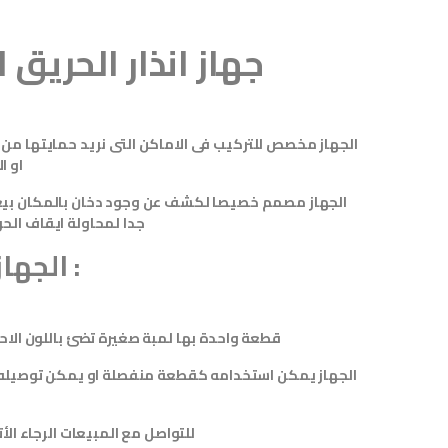
جهاز انذار الحريق
الجهاز مخصص للتركيب فى الاماكن التى نريد حمايتها من
او ا
الجهاز مصمم خصيصا لكشف عن وجود دخان بالمكان بيع
جدا لمحاولة ايقاف الح
الجهاز مكون من :
قطعة واحدة بها لمبة صغيرة تضئ باللون الاحم
الجهاز يمكن استخدامه كقطعة منفصلة او يمكن توصيله بج
للتواصل مع المبيعات الرجاء الأتصال على الأرقام