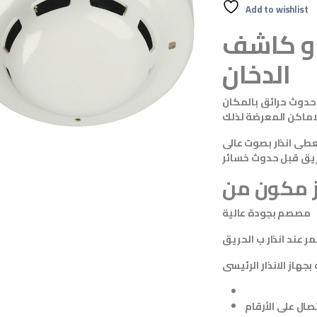
Add to wishlist
 او كاشف
الدخان
 حدوث حرائق بالمكان
لاماكن المعرضة لذلك
طى انذار بصوت عالى
ريق قبل حدوث خسائر
مصصم بجودة عالية
ر عند انذار ب الحريق
هاز الانذار الرئيسى