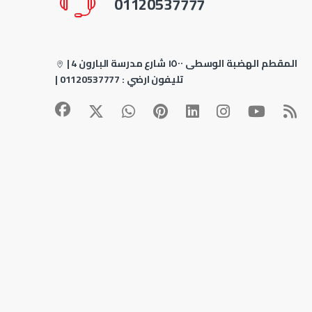
01120537777
4 المقطم الهضبة الوسطى ١٥٠٠ شارع مدرسة البارون
|
| تليفون ارضي :
01120537777