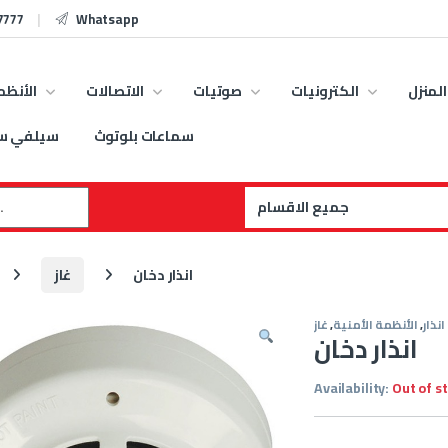
7777
Whatsapp
المنزل
الكترونيات
صوتيات
الاتصالات
الأنظم
سماعات بلوتوث
سيلفي س
:
انذار دخان
غاز
نذار
,
الأنظمة الأمنية
,
غاز
انذار دخان
Availability:
Out of s