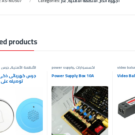
أجهزة انذار
,
الأنظمة الأمنية
,
غاز
Categories:
AS-NO507
:
ed products
video balu
اكسسوارات
,
power supply
الأنظمة الأمنية
,
جرس ك
مة الأمنية
كاميرات المراقبة
,
الأنظمة الأمنية
عروض
Video Ba
Power Supply Box 10A
جرس كهربائى ذكى
توصيله على 