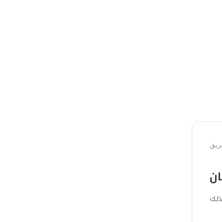
حريق
ان
ذلك