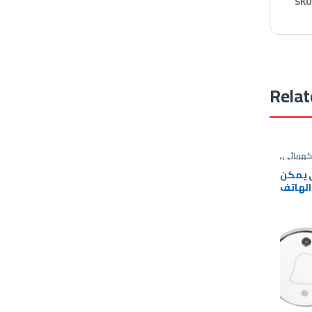
SKU
Relat
هربائى
,
 انتركم
 يمكن
الهاتف