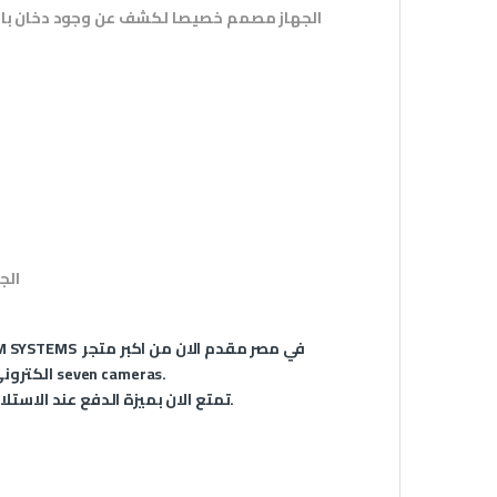
الجهاز مصمم خصيصا لكشف عن وجود دخان بالم
الج
في مصر مقدم الان من اكبر متجر
M SYSTEMS
الكتروني للأنظمة الذكية في مصر بضمان عام كامل شهادة ضمان معتمدة من seven cameras.
تمتع الان بميزة الدفع عند الاستلام مع ميزة الشحن السريع جداً لاي مكان في جمهورية مصر العربية.