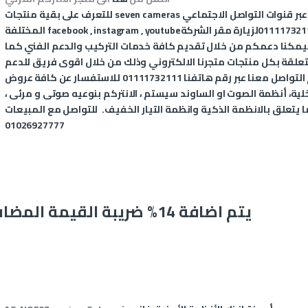
عبر قنوات التواصل الاجتماعي
seven cameras
للتعرف على بقية منتجات
011117321
لزيارة مقر الشركة
youtube
,
instagram
,
facebook
المختلفة
يمكنا دعمكم من خلال تقديم كافة خدمات التركيب والدعم الفني كما
متعلقة بكل منتجات متجرنا الالكتروني وذلك من خلال اقوى فريق للدعم
الفني المتخصص في الانظمة الذكية، يمكنكم التواصل معنا عبر رقم هاتفنا 01111732111 للاستفسار عن كافة عروض
داخلية، أنظمة الصوت او الساوند سيستم ، الانتركم بنوعيه صوتى و مرئى ،
ا يتعلق بالانظمة الذكية وانظمة التيار الخفيف
.
للتواصل مع المبيعات
01026927777
يتم اضافة 14% ضريبة القيمة المضافة