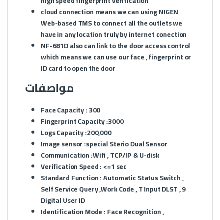
high speed fingerprint verification
cloud connection means we can using NIGEN
Web-based TMS to connect all the outlets we
have in any location truly by internet conection
NF-681D also can link to the door access control
which means we can use our face , fingerprint or
ID card to open the door
مواصفات
Face Capacity : 300
Fingerprint Capacity :3000
Logs Capacity :200,000
Image sensor :special Sterio Dual Sensor
Communication :Wifi , TCP/IP & U-disk
Verification Speed : <=1 sec
Standard Function : Automatic Status Switch ,
Self Service Query ,Work Code , T Input DLST , 9
Digital User ID
Identification Mode : Face Recognition ,