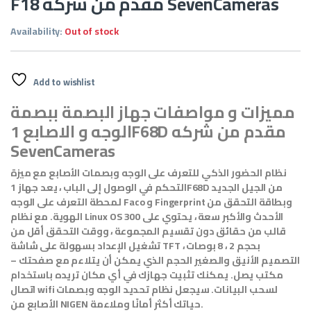
F18 مقدم من شركه SevenCameras
Availability:
Out of stock
Add to wishlist
مميزات و مواصفات جهاز البصمة ببصمة
الوجه و الاصابع 1F68D مقدم من شركه
SevenCameras
نظام الحضور الذكي للتعرف على الوجه وبصمات الأصابع مع ميزة
التحكم في الوصول إلى الباب ، يعد جهاز 1F68D من الجيل الجديد
لمحطة التعرف على الوجه Faco و Fingerprint وبطاقة التحقق من
الهوية. مع نظام Linux OS الأحدث والأكبر سعة ، يحتوي على 300
قالب من حقائق دون تقسيم المجموعة ، ووقت التحقق أقل من
تشغيل الإعداد بسهولة على شاشة TFT بحجم 2 ، 8 بوصات ،
التصميم الأنيق والصغير الحجم الذي يمكن أن يتلاءم مع صفحتك –
مكتب يصل. يمكنك تثبيت جهازك في أي مكان تريده باستخدام
اتصال wifi لسحب البيانات. سيجعل نظام تحديد الوجه وبصمات
الأصابع من NIGEN حياتك أكثر أمانًا وملاءمة.