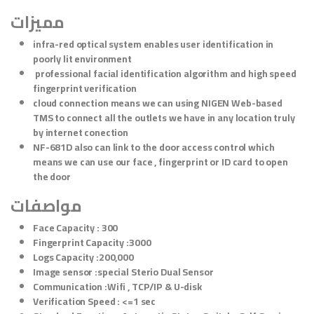
مميزات
infra-red optical system enables user identification in
poorly lit environment
professional facial identification algorithm and high speed
fingerprint verification
cloud connection means we can using NIGEN Web-based
TMS to connect all the outlets we have in any location truly
by internet conection
NF-681D also can link to the door access control which
means we can use our face , fingerprint or ID card to open
the door
مواصفات
Face Capacity : 300
Fingerprint Capacity :3000
Logs Capacity :200,000
Image sensor :special Sterio Dual Sensor
Communication :Wifi , TCP/IP & U-disk
Verification Speed : <=1 sec