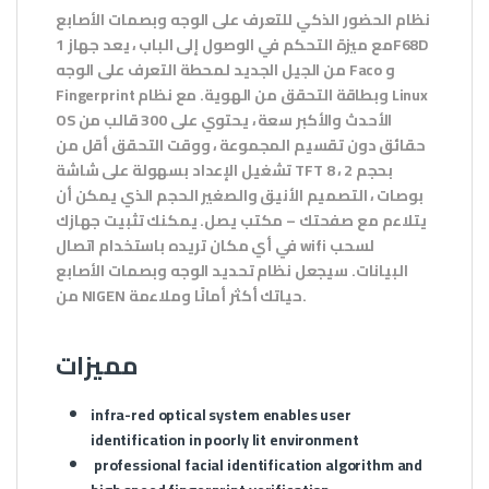
نظام الحضور الذكي للتعرف على الوجه وبصمات الأصابع
مع ميزة التحكم في الوصول إلى الباب ، يعد جهاز 1F68D
من الجيل الجديد لمحطة التعرف على الوجه Faco و
Fingerprint وبطاقة التحقق من الهوية. مع نظام Linux
OS الأحدث والأكبر سعة ، يحتوي على 300 قالب من
حقائق دون تقسيم المجموعة ، ووقت التحقق أقل من
تشغيل الإعداد بسهولة على شاشة TFT بحجم 2 ، 8
بوصات ، التصميم الأنيق والصغير الحجم الذي يمكن أن
يتلاءم مع صفحتك – مكتب يصل. يمكنك تثبيت جهازك
في أي مكان تريده باستخدام اتصال wifi لسحب
البيانات. سيجعل نظام تحديد الوجه وبصمات الأصابع
من NIGEN حياتك أكثر أمانًا وملاءمة.
مميزات
infra-red optical system enables user
identification in poorly lit environment
professional facial identification algorithm and