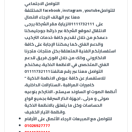
التواصل الاجتماعي
للتواصل
youtube
,
instagram
,
facebook
المختلفة
معنا عبر الهاتف الرجاء الاتصال
على
01111732111
لزيارة مقر الشركة يرجى
الانتقال لموقع الشركة عبر
خرائط جوجل
يمكنا
دعمكم من خلال تقديم كافة خدمات التركيب
والدعم الفني كما يمكننا الإجابة على كافة
استفسارتكم الفنية المتعلقة بكل منتجات متجرنا
الالكتروني وذلك من خلال اقوى فريق للدعم
الفني المتخصص في الانظمة الذكية، يمكنكم
التواصل معنا عبر رقم هاتفنا 01111732111
للاستفسار عن كافة عروض الانظمة الذكية ”
كاميرات المراقبة ، السنترالات الداخلية،
أنظمة الصوت او الساوند سيستم ، الانتركم بنوعيه
صوتى و مرئى ، اجهزة انذار السرقة بجميع انواع
الحساسات وكل ما يتعلق بالانظمة الذكية
.
وانظمة التيار الخفيف
للتواصل مع المبيعات الرجاء الأتصال على الأرقام
01026927777