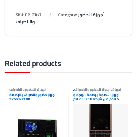
أجهزة الحضور
Category:
FP-ZKx7
SKU:
والانصراف
Related products
أجهزة
,
أجهزة الحضور والانصراف
,
أجهزة الحضور والانصراف
الكترونيات
جهاز البصمة ببصمة الوجه و
جهاز حضور وانصراف بالبصمة
الاصابع F18 مقدم من شركه
zkteco k100
SevenCameras