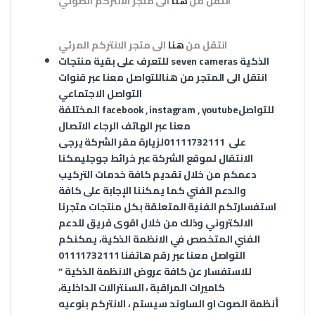
انتقل من
هنا
الى متجر الانتركم الصوتي
انتقل من
هنا
الى متجر الانتركم المرئي
الذكية
seven cameras
للتعرف على بقية منتجات
انتقل الى المتجر من
هنا
للتواصل معنا عبر قنوات
التواصل الاجتماعي
للتواصل
youtube
,
instagram
,
facebook
المختلفة
معنا عبر الهاتف الرجاء الاتصال
على
01111732111
لزيارة مقر الشركة يرجى
الانتقال لموقع الشركة عبر
خرائط جوجل
يمكنا
دعمكم من خلال تقديم كافة خدمات التركيب
والدعم الفني كما يمكننا الإجابة على كافة
استفسارتكم الفنية المتعلقة بكل منتجات متجرنا
الالكتروني وذلك من خلال اقوى فريق للدعم
الفني المتخصص في الانظمة الذكية، يمكنكم
التواصل معنا عبر رقم هاتفنا 01111732111
للاستفسار عن كافة عروض الانظمة الذكية ”
كاميرات المراقبة ، السنترالات الداخلية،
أنظمة الصوت او الساوند سيستم ، الانتركم بنوعيه