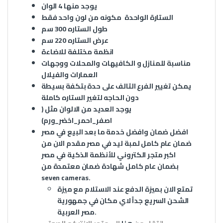
يوجد منها 4 الوان
الستارة الواحدة مكونه من لون واحد فقط
طول الستاره 300 سم
عرض الستاره 220 سم
انظمة مختلفة للاضاءة
مناسبة للمنازل و الكافيهات والمحلات ووجهات
العمارات والفيلال
يمكن تغيير الفرع التالف على حدة بتكفة بسيطة
دون الحاجه لتغير الستاره كاملة
يوجد العديد من الالوان مثل (
اصفر_احمر_اخضر_ورم)
افضل ضمان وافضل خدمة ما بعد البيع في مصر
ضمان عام كامل
لمبة ليد
في مصر مقدم الان من
اكبر متجر الكتروني للأنظمة الذكية في مصر
بضمان عام كامل شهادة ضمان معتمدة من
seven cameras.
تمتع الان بميزة الدفع عند الاستلام مع ميزة
الشحن السريع جداً لاي مكان في جمهورية
مصر العربية.