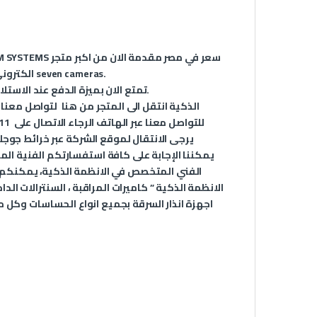
سعر في مصر مقدمة الان من اكبر متجر
M SYSTEMS
الكتروني للأنظمة الذكية في مصر بضمان عام كامل شهادة ضمان معتمدة من seven cameras.
تمتع الان بميزة الدفع عند الاستلام مع ميزة الشحن السريع جداً لاي مكان في جمهورية مصر العربية.
الذكية انتقل الى المتجر من
هنا
لتواصل معنا ع
للتواصل معنا عبر الهاتف الرجاء الاتصال على
11
يرجى الانتقال لموقع الشركة عبر
خرائط جوجل
يمكننا الإجابة على كافة استفسارتكم الفنية ال
الانظمة الذكية ” كاميرات المراقبة ، السنترالات ال
اجهزة انذار السرقة بجميع انواع الحساسات وكل م