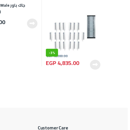
00
-
3%
EGP
5,000.00
EGP
4,835.00
Customer Care