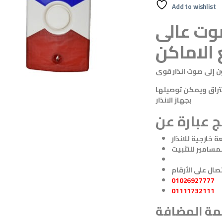
Add to wishlist
صوت عالى
 الاماكن
 إلى صوت انذار قوى
تراق ويمكن توصيلها
بجهاز الانذار
 خارجية للانذار
مسامير للتثبيت
01026927777
01111732111