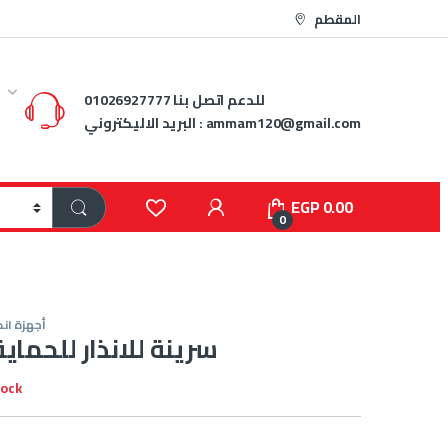
المقطم
للدعم اتصل بنا
01026927777
ammam120@gmail.com
البريد الاليكتروني :
EGP
0.00
0
أجهزة انذا
سرينة للانذار للحماي
tock