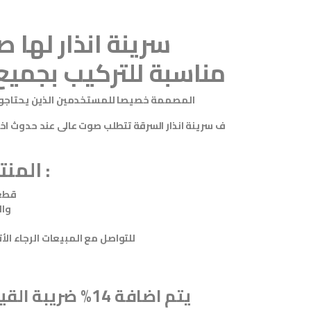
سرينة انذار لها 
مناسبة للتركيب بجميع
المصممة خصيصا للمستخدمين الذين يحتاجون
ف سرينة انذار السرقة تتطلب صوت عالى عند حدوث اخ
المنتج عبارة عن :
قطعة
وال
للتواصل مع المبيعات الرجاء الأتصال على الأرقام
يتم اضافة 14% ضريبة القيمة المضافة