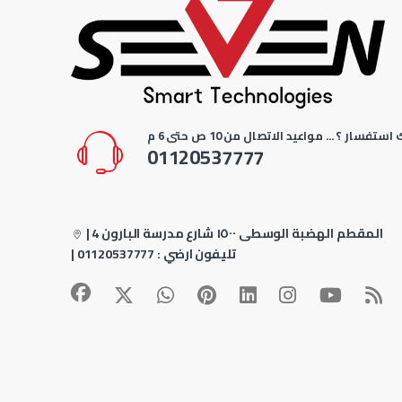
استفسار ؟ ... مواعيد الاتصال من 10 ص حتى 6 م
01120537777
4 المقطم الهضبة الوسطى ١٥٠٠ شارع مدرسة البارون
|
| تليفون ارضي :
01120537777