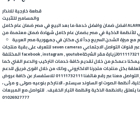
قطعة خارجية للانذار
والمسامير للتثبيت
ALAR
افضل ضمان وافضل خدمة ما بعد البيع في مصر ضمان عام كامل
بر قنوات التواصل الاجتماعي
seven cameras
للتعرف على بقية منتجات
011117321
لزيارة مقر الشركة
youtube
,
instagram
,
facebook
المختلفة
يمكنا دعمكم من خلال تقديم كافة خدمات التركيب والدعم الفني كما
متعلقة بكل منتجات متجرنا الالكتروني وذلك من خلال اقوى فريق للدعم
الفني المتخصص في الانظمة الذكية، يمكنكم التواصل معنا عبر رقم هاتفنا 01111732111 للاستفسار عن كافة عروض
داخلية، أنظمة الصوت او الساوند سيستم ، الانتركم بنوعيه صوتى و مرئى ،
ا يتعلق بالانظمة الذكية وانظمة التيار الخفيف
.
للتواصل مع المبيعات
01026927777