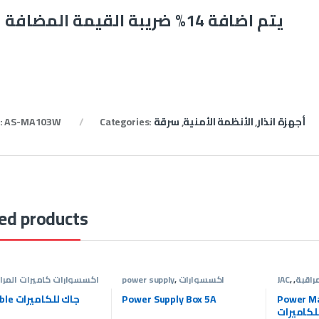
يتم اضافة 14% ضريبة القيمة المضافة
أجهزة انذار
,
الأنظمة الأمنية
,
سرقة
Categories:
AS-MA103W
:
ed products
راقبة
,
,
JAC
اكسسوارات
,
power supply
اكسسوارات كاميرات المرا
مة الأمنية
كاميرات المراقبة
,
الأنظمة الأمنية
الأنظمة
Power جاك باور
Power Supply Box 5A
BNC Cable جاك للكاميرات
لكاميرات