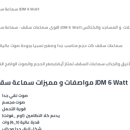
سماعة سقف JDM 6 Watt
 والكافيهات والمحلات و المساجد والكنائس
سماعات سقف ذات حجم مناسب جدا وصغير نسبيا بجودة صوت عالية جدا
نيق والجذاب سماعات السقف تمتاز أيضابصغر الحجم والصوت الواضح ال
مواصفات و مميزات سماعة سقف JDM 6 Watt
صوت نقي جدا
صوت مجسم
قوية التحمل
يدعم كلا النظامين (اوم _فولت)
قدرة عالية (3_6) وات
شكل انيق جدا وجذاب