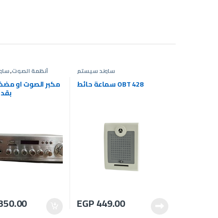
ساوند سيستم
أنظمة الصوت
,
ساو
سماعة حائط OBT 428
مكبر الصوت او مضخ
بقدرة 60
350.00
EGP
449.00