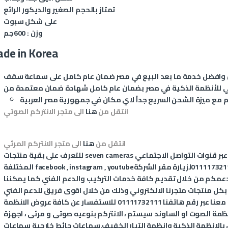
تمتاز بالحجم الصغير والديكور الرائع
على شكل سبوت
وزن : 600جم
de in Korea
افضل خدمة ما بعد البيع في مصر ضمان عام كامل على
انتقل من
هنا
الى متجر الانتركم الصوتي
انتقل من
هنا
الى متجر الانتركم المرئي
عبر قنوات التواصل الاجتماعي
seven cameras
للتعرف على بقية منتجات
011117321
لزيارة مقر الشركة
youtube
,
instagram
,
facebook
المختلفة
عمكم من خلال تقديم كافة خدمات التركيب والدعم الفني كما يمكننا
 بكل منتجات متجرنا الالكتروني وذلك من خلال اقوى فريق للدعم الفني
المتخصص في الانظمة الذكية، يمكنكم التواصل معنا عبر رقم هاتفنا 01111732111 للاستفسار عن كافة عروض الانظمة
، أنظمة الصوت او الساوند سيستم ، الانتركم بنوعيه صوتى و مرئى ، اجهزة
ق بالانظمة الذكية وانظمة التيار الخفيف.سماعات حائط خارجية سماعات