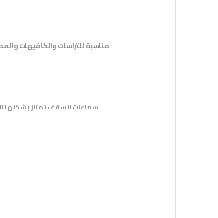
اقوى سماعات سقف : سماعة سقف JDM 6 Watt مناسبة للتراسات
سماعات السقف تمتاز بشكلها الأ