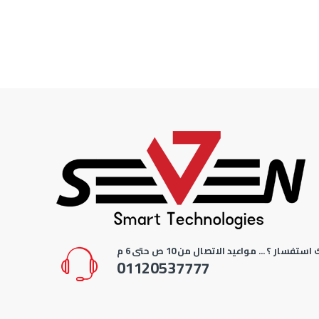
استفسار ؟ ... مواعيد الاتصال من 10 ص حتى 6 م
01120537777