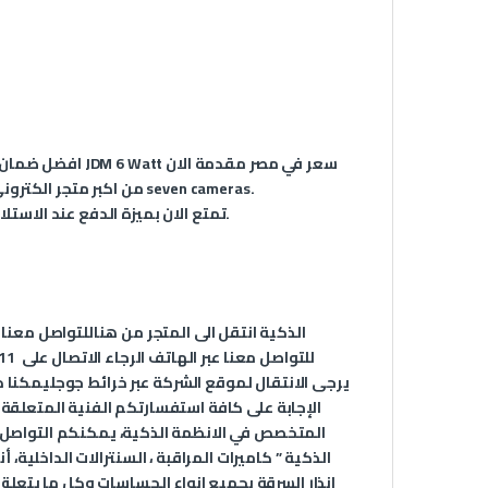
سعر في مصر مقدمة الان
سماعة سقف JDM 6 Watt
افضل ضمان و
من اكبر متجر الكتروني للأنظمة الذكية في مصر بضمان عام كامل شهادة ضمان معتمدة من seven cameras.
تمتع الان بميزة الدفع عند الاستلام مع ميزة الشحن السريع جداً لاي مكان في جمهورية مصر العربية.
الذكية انتقل الى المتجر من
هنا
للتواصل معنا 
للتواصل معنا عبر الهاتف الرجاء الاتصال على
11
يرجى الانتقال لموقع الشركة عبر
خرائط جوجل
يمكنا د
الإجابة على كافة استفسارتكم الفنية المتعلقة
الذكية ” كاميرات المراقبة ، السنترالات الداخلية
انذار السرقة بجميع انواع الحساسات وكل ما يتعل