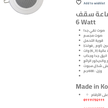
Add to wishlist
ة سقف JDM
6 Watt
صوت نقي جدا
صوت مجسم
قوية التحمل
ين (اوم _فولت)
ية (3_6) وات
 والديكور الرائع
وزن : 600جم
Made in Ko
01111732111