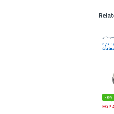
Relat
 سيستم
,
 سيستم
عرض ساوند سيستم 6
ماعات
-
23%
EGP
6,5
EGP
4