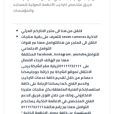
فريق متخصص لتركيب الأنظمة الصوتية للمساجد
والمؤسسات.
انتقل من
هنا
الى متجر الانتركم المرئي
الذكية
seven cameras
للتعرف على بقية منتجات
انتقل الى المتجر من
هنا
للتواصل معنا عبر قنوات
التواصل الاجتماعي
للتواصل
youtube
,
instagram
,
facebook
المختلفة
معنا عبر الهاتف الرجاء الاتصال
على
01111732111
لزيارة مقر الشركة يرجى
الانتقال لموقع الشركة عبر
خرائط جوجل
يمكنا
دعمكم من خلال تقديم كافة خدمات التركيب
والدعم الفني كما يمكننا الإجابة على كافة
استفسارتكم الفنية المتعلقة بكل منتجات متجرنا
الالكتروني وذلك من خلال اقوى فريق للدعم
الفني المتخصص في الانظمة الذكية، يمكنكم
التواصل معنا عبر رقم هاتفنا 01111732111
للاستفسار عن كافة عروض الانظمة الذكية ”