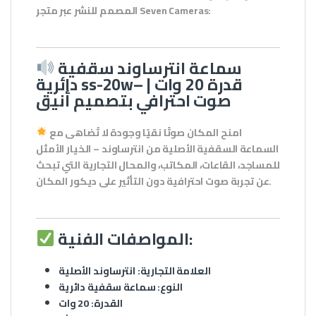
:
Seven Cameras
المصمم للنشر عبر متجر
سماعة انترساوند سقفية
دائرية ss-20w– قدرة 20 وات |
صوت احترافي بتصميم أنيق
امنح المكان صوتًا نقيًا وجودة لا تُضاهى مع
السماعة السقفية الأصلية من
انترساوند
– الخيار الأمثل
للمساجد، القاعات، المكاتب، والمحال التجارية التي تبحث
عن تجربة صوت احترافية دون التأثير على ديكور المكان.
المواصفات الفنية:
العلامة التجارية:
انترساوند الأصلية
النوع:
سماعة سقفية دائرية
القدرة:
20 وات