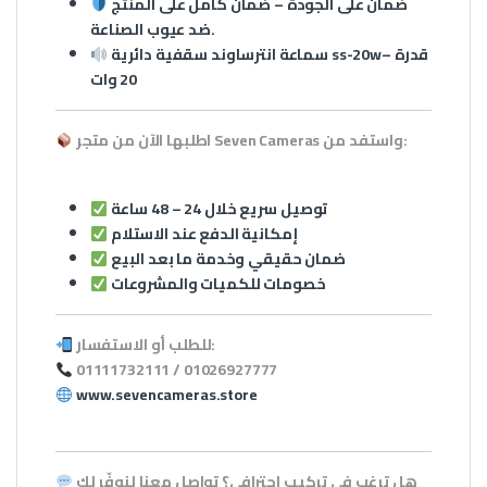
ضمان على الجودة
– ضمان كامل على المنتج
ضد عيوب الصناعة.
سماعة انترساوند سقفية دائرية ss-20w– قدرة
20 وات
اطلبها الآن من متجر Seven Cameras واستفد من:
توصيل سريع خلال 24 – 48 ساعة
إمكانية الدفع عند الاستلام
ضمان حقيقي وخدمة ما بعد البيع
خصومات للكميات والمشروعات
للطلب أو الاستفسار:
01111732111 / 01026927777
www.sevencameras.store
هل ترغب في تركيب احترافي؟ تواصل معنا لنوفّر لك