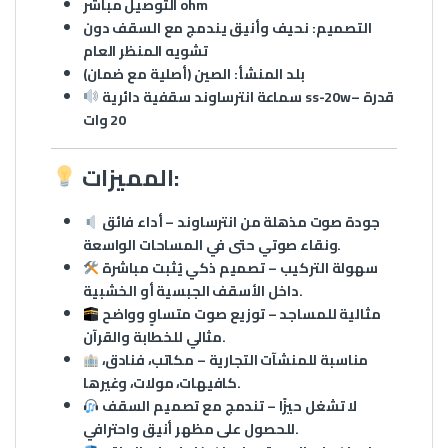
التوصيل مباشر ohm
التصميم:
نحيف وأنيق يندمج مع السقف دون
تشويه المنظر العام
بلد المنشأ:
الصين (أصلية مع ضمان)
سماعة انترساوند سقفية دائرية ss-20w– قدرة
20 وات
المميزات:
جودة صوت مذهلة من انترساوند
– أداء فائق
ونقاء صوتي حتى في المساحات الواسعة.
سهولة التركيب
– تصميم ذكي يُثبت مباشرة
داخل الأسقف الجبسية أو الخشبية.
مثالية للمساجد
– توزيع صوت متساوٍ وواضح
مثالي للخطابة والقرآن.
مناسبة للمنشآت التجارية
– مكاتب، فنادق،
كافيهات، مولات، وغيرها.
لا تشغل حيزًا
– تندمج مع تصميم السقف
للحصول على مظهر أنيق واحترافي.