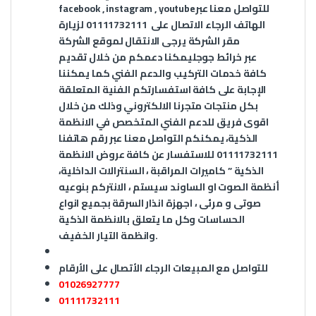
للتواصل معنا عبر
youtube
,
instagram
,
facebook
الهاتف الرجاء الاتصال على
01111732111
لزيارة
مقر الشركة يرجى الانتقال لموقع الشركة
عبر
خرائط جوجل
يمكنا دعمكم من خلال تقديم
كافة خدمات التركيب والدعم الفني كما يمكننا
الإجابة على كافة استفسارتكم الفنية المتعلقة
بكل منتجات متجرنا الالكتروني وذلك من خلال
اقوى فريق للدعم الفني المتخصص في الانظمة
الذكية، يمكنكم التواصل معنا عبر رقم هاتفنا
01111732111 للاستفسار عن كافة عروض الانظمة
الذكية ” كاميرات المراقبة ، السنترالات الداخلية،
أنظمة الصوت او الساوند سيستم ، الانتركم بنوعيه
صوتى و مرئى ، اجهزة انذار السرقة بجميع انواع
الحساسات وكل ما يتعلق بالانظمة الذكية
وانظمة التيار الخفيف.
للتواصل مع المبيعات الرجاء الأتصال على الأرقام
01026927777
01111732111