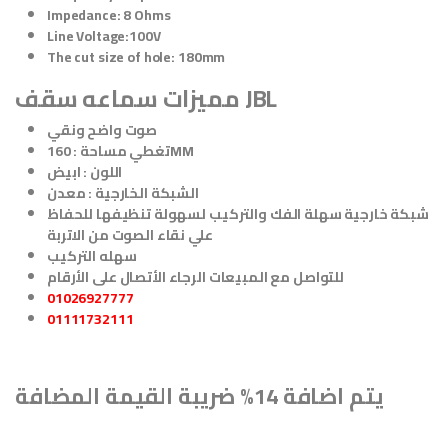
Impedance: 8 Ohms
Line Voltage:100V
The cut size of hole: 180mm
مميزات سماعه سقف JBL
صوت واضح ونقي
تغطي مساحة : 160MM
اللون : ابيض
الشبكة الخارجية : معدن
شبكة خارجية سهلة الفك والتركيب لسهولة تنظيفها للحفاظ
علي نقاء الصوت من الاتربة
سهله التركيب
للتواصل مع المبيعات الرجاء الأتصال على الأرقام
01026927777
01111732111
يتم اضافة 14% ضريبة القيمة المضافة