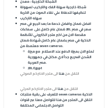
الشبكة الخارجية : معدن
شبكة خارجية سهلة الفك والتركيب لسهولة
تنظيفها للحفاظ علي نقاء الصوت من الاتربة
سهله التركيب
افضل ضمان وافضل خدمة ما بعد البيع في مصر
سعر في مصر
سماعات JBL
ضمان عام كامل على
مقدمة الان من اكبر متجر الكتروني للأنظمة
الذكية في مصر بضمان عام كامل شهادة ضمان
معتمدة من seven cameras.
تمتع الان بميزة الدفع عند الاستلام مع ميزة
الشحن السريع جداً لاي مكان في جمهورية
مصر العربية.
JBL Egypt
انتقل من
هنا
الى متجر الانتركم الصوتي
انتقل من
هنا
الى متجر الانتركم المرئي
الذكية
seven cameras
للتعرف على بقية منتجات
انتقل الى المتجر من
هنا
للتواصل معنا عبر قنوات
التواصل الاجتماعي المختلفة