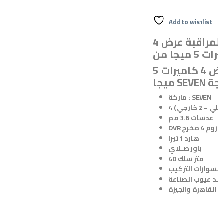
Add to wishlist
أقوى و أفضل عروض كاميرات المراقبة عرض 4
مميزات و مكونات كاميرات مراقبة عرض 4 كاميرات 5
ماركة : SEVEN
عدسات 3.6 مم
 4 مخرج
هارد 1 تيرا
باور صبلاي
40 متر سلك
وارات التركيب
 عيوب الصناعة
القاهرة والجيزة