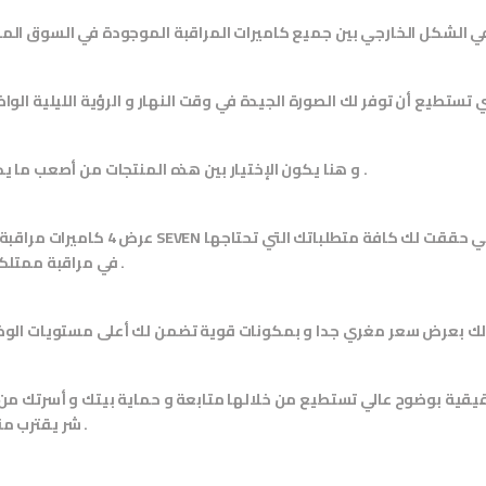
و هنا يكون الإختيار بين هذه المنتجات من أصعب ما يكون .
كاميرات تتميز بتصميمها الرائع و شكلها الإنسيابي حققت لك كافة متطلباتك التي تحتاجها
عرض 4 كاميرات مراقبة من SEVEN
في مراقبة ممتلكاتك .
ات مراقبة 5 ميجا بيكسل حقيقية بوضوح عالي تستطيع من خلالها متابعة و حماية بيتك و أسرتك م
شر يقترب منهم .