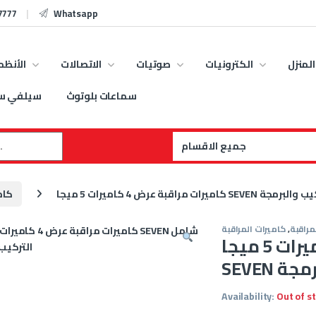
7777
Whatsapp
المنزل
الكترونيات
صوتيات
الاتصالات
الأنظم
سماعات بلوتوث
سيلفي س
:
5 ميجا SEVEN شامل التركيب والبرمجة
كام
مراقبة
,
كاميرات المراقبة
كاميرات مراقبة عرض 4 كاميرات 5 ميجا
برمجة
Availability:
Out of s