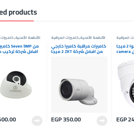
ed products
ت المراقبة
الأنظمة الأمنية
,
كاميرات المراقبة
الأنظمة الأمنية
,
كاميرات 
كاميرا داهوا 2 ميجا indoor
كاميرات مراقبة كاميرا خارجي
كاميرا داخل
camera موديل dahua
2 ميجا ZKT من افضل شركة
افضل شركة تركيب ك
HDW120
تركيب كاميرات مراقبة
مراقبة |Seven Cameras
SevenCameras
500.00
EGP
350.00
EGP
24