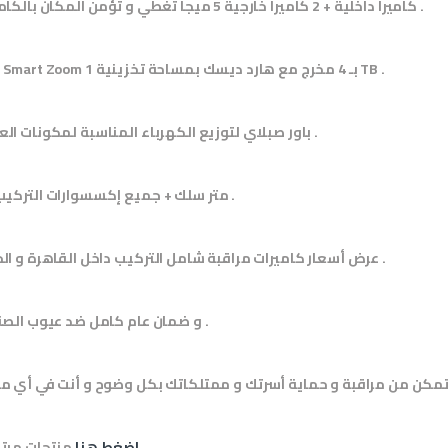
2 كاميرا داخلية + 2 كاميرا خارجية 5 ميجا تغطي و تؤمن المكان بالكامل .
DVR Smart Zoom بـ 4 مخرج مع هارد ديسك بمساحة تخزينية 1 TB .
باور صبلاي لتوزيع الكهرباء المناسبة لمكونات العرض .
40 متر سلك + جميع إكسسوارات التركيب .
شامل التركيب داخل القاهرة و الجيزة .
عرض
أسعار كاميرات مراقبة
و ضمان عام كامل ضد عيوب الصناعة .
.
اضغط هنا
منتجات مرت