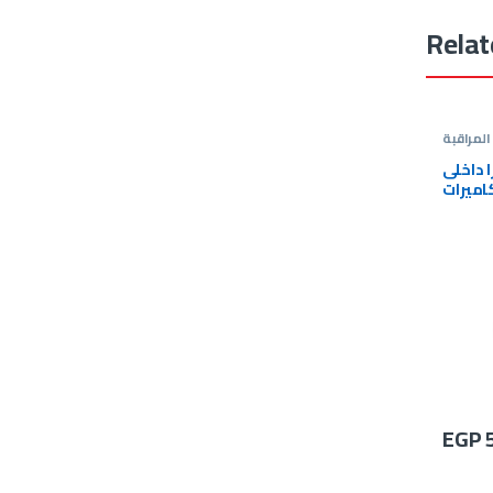
Relat
المراقبة
ى Seven 5MP من
اميرات
EGP