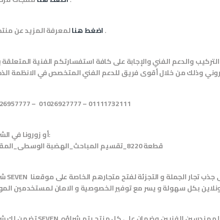
.
اضغط هنا
لمعرفة المزيد عن منتجا
تركيب والدعم الفني والإجابة على كافة استفسارتكم الفنية المتعلقة 
تروني وذلك من خلال أقوى فريق للدعم الفني المتخصص في الانظمة الذ
26957777 – 01026927777 – 01111732111
:
أو زورونا في الش
قطعة 8220_تقسيم المباحث_الهضبة الوسطى_المقطم
ب تجار الجملة و التجزئة لفتح متجارهم الخاصة على موقعنا
SEVEN
شر
أونلاين بكل سهولة و يسر مع توفير الخصوصية و الامان لمستخدمين الم
المهندسين الفنيين وضمان على كل منتج يتم شراؤه
SEVEN
تضمن لك ش