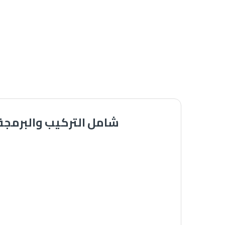
كاميرات مراقبة عرض 4 كاميرات 5 ميجا SEVEN شامل التركيب والبرمج