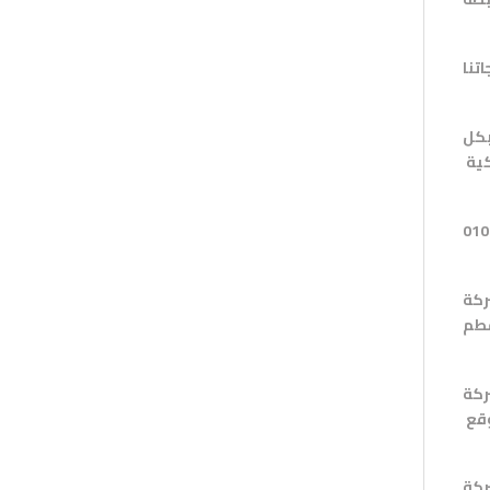
تنا
بكل
كية
010
ركة
كة
وقع
ركة