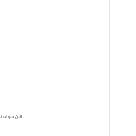
الأن سوف تتمكن من مراقبة و حماية أسرتك و ممتلكاتك بكل وضوح و أنت في أي مكان .