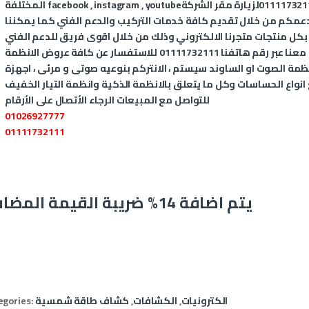
011117321
لزيارة مقر الشركة
youtube
,
instagram
,
facebook
المختلفة
عمكم من خلال تقديم كافة خدمات التركيب والدعم الفني كما يمكننا
 بكل منتجات متجرنا الالكتروني وذلك من خلال اقوى فريق للدعم الفني
المتخصص في الانظمة الذكية، يمكنكم التواصل معنا عبر رقم هاتفنا 01111732111 للاستفسار عن كافة عروض الانظمة
، أنظمة الصوت او الساوند سيستم ، الانتركم بنوعيه صوتى و مرئى ، اجهزة
للتواصل مع المبيعات الرجاء الأتصال على الأرقام
01026927777
01111732111
يتم اضافة 14% ضريبة القيمة المضافة
الكترونيات
,
الكشافات
,
كشاف طاقة شمسية
egories: