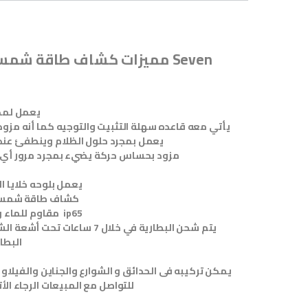
يعمل لمد
يأتي معه قاعده سهلة التثبيت والتوجيه كما أنه مز
يعمل بمجرد حلول الظلام وينطفئ ع
مزود بحساس حركة يضيء بمجرد مرور أي
يعمل بلوحه خلايا 
كشاف طاقة شمسي
مقاوم للماء والعوامل الجوية ip65
يتم شحن البطارية في خلال 7 ساعات
البطا
يمكن تركيبه فى الحدائق و الشوارع والجناين والفيلاو 
للتواصل مع المبيعات الرجاء الأتصال على الأرقام