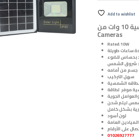
Add to wishlist
مميزات كشاف طاقة شمسية 10 وات من Seven
Cameras
Rated:10W
ة ساعات طويلة
ود بحساس للضوء
ند شروق الشمس
 جسم من أمامه
سهل التركيب
الطاقه الشمسية
ة موفر لطاقة
 تحت أشعة الشمس ليتم شحن
رية بشكل كامل
لون أسود
الميادين العامة
01026927777