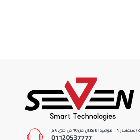
استفسار ؟ ... مواعيد الاتصال من 10 ص حتى 6 م
01120537777