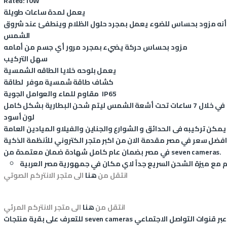
Rated:10W
يعمل لمدة ساعات طويلة
 أنه مزود بحساس للضوء يعمل بمجرد حلول الظلام وينطفئ عند شروق
الشمس
مزود بحساس حركة يضيء بمجرد مرور أي جسم من أمامه
سهل التركيب
يعمل بلوحه خلايا الطاقه الشمسية
كشاف طاقة شمسية موفر لطاقة
مقاوم للماء والعوامل الجوية IP65
تم شحن البطارية بشكل كامل
لون أسود
يمكن تركيبه فى الحدائق و الشوارع والجناين والفيلاو الميادين العامة
وافضل سعر في مصر
مقدمة الان من اكبر متجر الكتروني للأنظمة الذكية
في مصر بضمان عام كامل شهادة ضمان معتمدة من seven cameras.
انتقل من
هنا
الى متجر الانتركم الصوتي
انتقل من
هنا
الى متجر الانتركم المرئي
عبر قنوات التواصل الاجتماعي
seven cameras
للتعرف على بقية منتجات