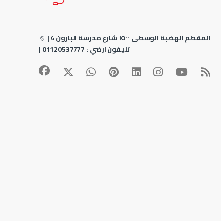
4 المقطم الهضبة الوسطى ١٥٠٠ شارع مدرسة البارون
|
| تليفون ارضي :
01120537777