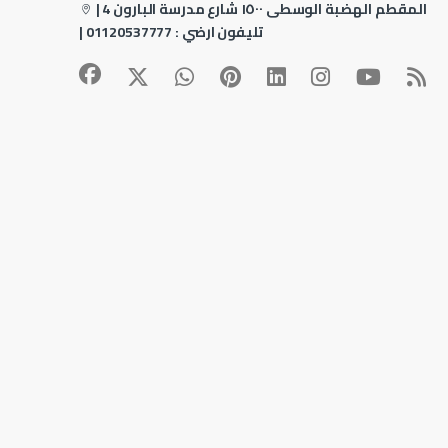
4 المقطم الهضبة الوسطى ١٥٠٠ شارع مدرسة البارون
|
| تليفون ارضي :
01120537777