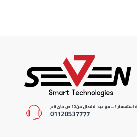
استفسار ؟ ... مواعيد الاتصال من 10 ص حتى 6 م
01120537777