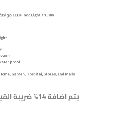
مواصفات كشاف ليد خارجي LED Flood Light / 150w
ight
f
 6500K
Water proof
Home, Garden, Hospital, Stores, and Malls
يتم اضافة 14% ضريبة القيمة المضافة