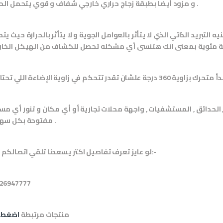
و مزود أيضا بطبقة زجاج حراري خارجي شفاف و قوي يتحمل الحرارة .
تبريد الذاتي الذي لا يتأثر بالعوامل الجوية و لا يتأثر بالحرارة حيث يت
لحدائق , المستشفيات , واجهة محلات تجارية أو أي مكان و تنور أي مس
مفتوحة بكل سهولة .
لو عايز تعرف تفاصيل اكتر يسعدنا تلقي اتصالكم علي:-
26947777
منتجات مرتبطة
اضغط 