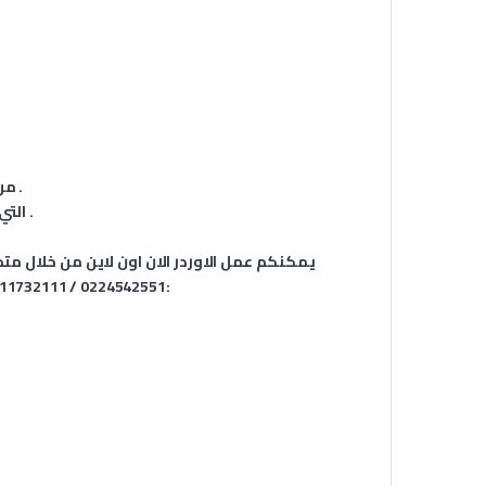
نعد شركة Seven Cameras من اكبر المواقع الالكترونيه في الشرق الاوسط .
التي تهتم باجهزه الساوند سيستم و نقدم افضل واحسن خدمه مابعد البيع .
يمكنكم عمل الاوردر الان اون لاين من خلال متجر
:0224542551 / 01111732111 / 01026927777 / 01026947777 للتواصل مباشرة مع خدمة العملاء