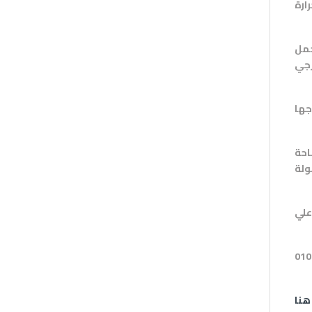
حمل
احة
010
هنا