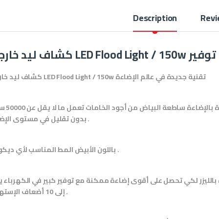
Description
Revi
 أناقة إضاءة توفير
تقنية جديدة في عالم الإضاءة
كشاف ليد خارجي LED Flood Light / 150w
150 وات عبارة عن 360 لمبه ليد صغير
بدون تقليل في مستوى الإضاءة .
باللون الأبيض المط المناسب لأي ديكورات .
 بالليزر لكي تحصل على أقوى إضاءة ممكنة مع توفير كبير في الكهرباء 
إلى 10 أضعاف الإستهلاك .