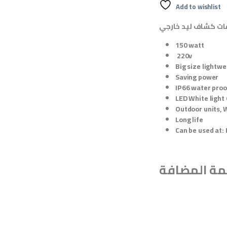
Add to wishlist
150 watt
220v
Big size lightwe
Saving power
IP66 water proo
LED White light
Outdoor units, 
Long life
Can be used at: 