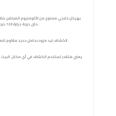
بهيكل خارجي مصنوع من الألومنيوم المجلفن بتقنيه ال
حتى درجة حرارة 120 درجة مئوية بمعنى انك هتنسى أي مشكله تحصل للكشاف من الهيكل الخارجي .
مزود بحامل حديد مقاوم للصدأ متحرك بزاوية 360 درجة علشان تقدر تتحكم في زاوية الإضاءة اللي تحتاجها .
الكشاف ليد
يعني هتقدر تستخدم الكشاف في أي مكان البيت , ا