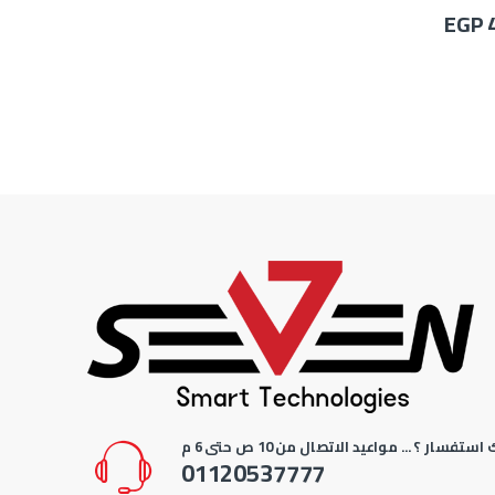
EGP
استفسار ؟ ... مواعيد الاتصال من 10 ص حتى 6 م
01120537777