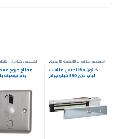
اكسيس كنترول
,
الأنظمة الأمنية
,
اكسيس كنترول
,
الأنظ
كالون كهربي
م
كالون مغناطيس مناسب
مفتاح خروج معدن
لباب حتى 350 كيلو جرام
يتم توصيله ب
كنترول CESS CONTROL