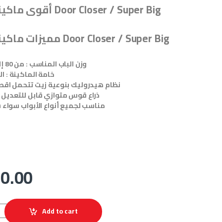
أقوى ماكينة غلق الأبو
مميزات ماكينة غلق الأبواب Door Closer / Super Big
وزن الباب المناسب : من 80 إلى 100 كيلوجرام
خامة الماكينة : 
نظام هيدروليك بنوعية زيت تتحمل اقصى
ذراع قوس متوازي قابل للتعديل
مناسب لجميع أنواع الأبواب سواء س
0.00
ماكينة غلق الأبواب r Closer / Super Big quantity
Add to cart