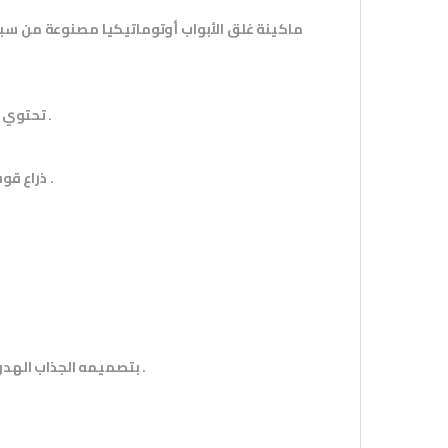
ماكينة غلق الأبواب أوتوماتيكيا مصنوعة من سبائ
تحتوي على زيت هيدروليكي يتحمل أقصى درجات الحرارة سواء مرتفعة أو منخفضة .
ذراع قوس متوازي زنبركي قابل للتعديل مصنوع من الحديد القوي المعالج ضد الصدأ .
يوفر Door Closer بتصميمه الجذاب الهدوء التام في عملية غلق الأبواب و حمايته من الصفع المتكرر .