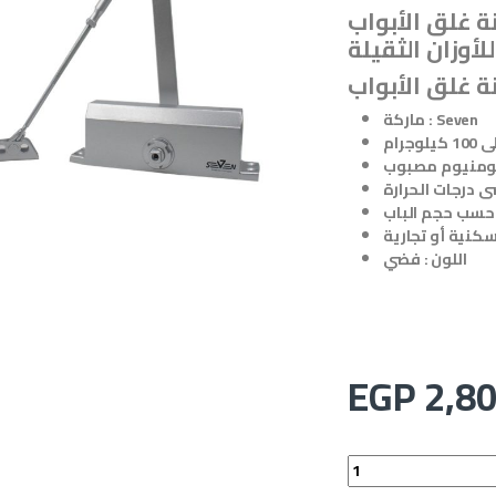
اب Door Closer / Super Big
للأوزان الثقيلة
ماركة : Seven
الومنيوم مصبوب
 درجات الحرارة
 حسب حجم الباب
كنية أو تجارية
اللون : فضي
EGP
2,80
Doo