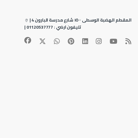
4 المقطم الهضبة الوسطى ١٥٠٠ شارع مدرسة البارون
|
| تليفون ارضي :
01120537777