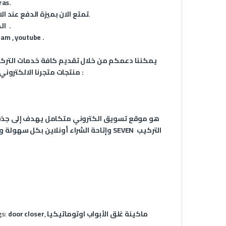
مقدم الان من اك
تمتع الان بميزة الدفع عند الاستلام مع ميزة الشحن السريع جداً لاي مكان في جمهورية مصر العربية.
.
ال
ram
,
youtube
.
يمكننا دعمكم من خلال تقديم كافة خدمات التركيب
منتجات متجرنا الالكتروني وذلك من خلال أقوى فريق للدعم الفني المتخصص في الانظمة الذكية :
وإتاحة الشراء أونلاين بكل سهولة ويسر
ماكينة غلق الأبواب اوتوماتيكيا
,
door closer
gs: