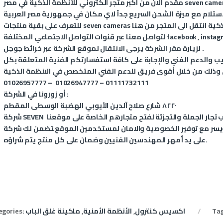
بر متجر الكتروني للأنظمة الذكية في مصر seven cameras.
ذكية انتقل الى المتجر من
هنا
seven cameras
للتعرف على بقية منتجات
instag
,
facebook
لتواصل معنا عبر قنوات التواصل الاجتماعي المختلفة
.
لزيارة مقر الشركة يرجى الانتقال لموقع الشركة عبر
خرائط جوجل
 والدعم الفني والإجابة على كافة استفسارتكم الفنية المتعلقة بكل
01026957777 – 01026947777 – 01111732111
أو زورونا في الشركة :
٨٢٢٠ شارع صلاح آلدين الأيوبي الهضبة الوسطى المقطم
شركة SEVEN هو موقع تسويق الكتروني متكامل يهدف إلى جذب تجار الجملة والتجزئة لفتح متجارهم الخاصة على موقعنا
 مع توفير الخصوصية والامان لمستخدمين الموقع.تضمن لك شركة SEVEN التركيب
على يد أمهر المهندسين الفنيين وضمان على كل منتج يتم شراؤه.
Ta
اكسيس كنترول
,
الأنظمة الأمنية
,
ماكينة غلق الباب
egories: