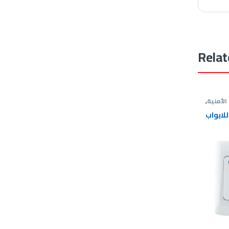
Relat
الأمنية
,
اح خروج
لابواب