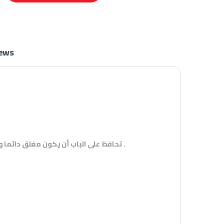
ews
تحافظ على الباب أن يكون مغلق دائما و بطريقة غاية في الهدوء مما يطيل من عمر الأبواب سواء خشبية أو معدنية .