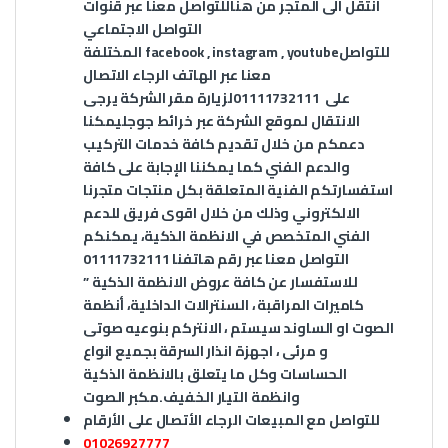
انتقل الى المتجر من
هنا
للتواصل معنا عبر قنوات
التواصل الاجتماعي
للتواصل
youtube
,
instagram
,
facebook
المختلفة
معنا عبر الهاتف الرجاء الاتصال
على
01111732111
لزيارة مقر الشركة يرجى
الانتقال لموقع الشركة عبر
خرائط جوجل
يمكنا
دعمكم من خلال تقديم كافة خدمات التركيب
والدعم الفني كما يمكننا الإجابة على كافة
استفسارتكم الفنية المتعلقة بكل منتجات متجرنا
الالكتروني وذلك من خلال اقوى فريق للدعم
الفني المتخصص في الانظمة الذكية، يمكنكم
التواصل معنا عبر رقم هاتفنا 01111732111
للاستفسار عن كافة عروض الانظمة الذكية ”
كاميرات المراقبة ، السنترالات الداخلية، أنظمة
الصوت او الساوند سيستم ، الانتركم بنوعيه صوتى
و مرئى ، اجهزة انذار السرقة بجميع انواع
الحساسات وكل ما يتعلق بالانظمة الذكية
وانظمة التيار الخفيف.مكبر الصوت
للتواصل مع المبيعات الرجاء الأتصال على الأرقام
01026927777