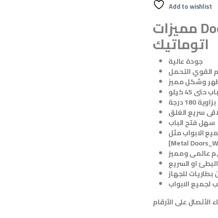
Add to wishlist
مميزات Door Closer ماكينة لغلق الباب
اتوماتيك
جودة عالية
 القوي التحمل
تى 45 كيلو
سهل فتح الباب
[Metal Doors_W
 عالمى ومميز
بطاريات للجهاز