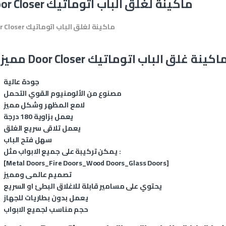
Door Closer ماكينة لغلق الباب اتوماتيك
Door Closer ماكينة لغلق الباب اتوماتيك
ميزات Door Closer ماكينة غلق الباب اتوماتيك
جودة عالية
مصنوع من الألومنيوم القوي التحمل
لامع المظهر وشكل مميز
يعمل بزاوية 180 درجة
يعمل تلاقى سريع الغلق
سهل فتح الباب
يمكن تركيبة على جميع الابواب مثل :
[Metal Doors_Fire Doors_Wood Doors_Glass Doors]
تصميم عالمى ومميز
يحتوي على مسامير قابلة للاغلاق البطئ او السريع
يعمل بدون بطاريات للجهاز
حجم مناسب لجميع الابواب