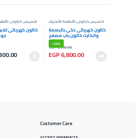
اكسيس كنترول
,
الأنظمة الأمنية
,
اكسيس كنترول
,
الأنظ
كالون كهربي
كا
كالون كهربائى ذكى بالبصمة
كالون كهربائى للابو
والكارت كالون باب مصفح
جود
smart door lock
-
24%
EGP
8,999.00
300.00
EGP
6,800.00
Customer Care
ACCEPT PAYMENTS