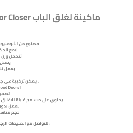
مصنوع من الألومنيوم
لامع المظهر وشكل مميز
تتحمل وزن باب ح
يعمل بزاوية 180 درجة
يعمل تلاقى سريع الغلق
يمكن تركيبة على جميع الابواب مثل :
ood Doors]
تصميم
يحتوي على مسامير قابلة للاغلاق البطئ او السريع
يعمل بدون 
حجم مناسب لجميع الابواب
للتواصل مع المبيعات الرجاء الأتصال على الأرقام :