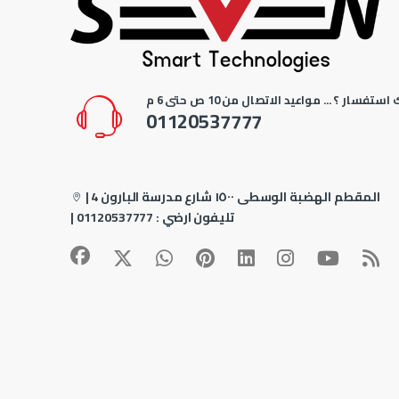
استفسار ؟ ... مواعيد الاتصال من 10 ص حتى 6 م
01120537777
4 المقطم الهضبة الوسطى ١٥٠٠ شارع مدرسة البارون
|
| تليفون ارضي :
01120537777