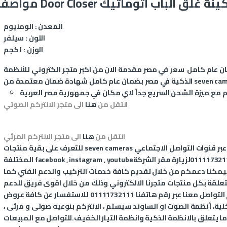
ات Door Closer ماكينة غلق الباب اتوماتيك
المعدن : الومنيوم
اللون : سيلفر
الوزن : ا كجم
ن عام كامل
سعر في مصر مقدمة الان من اكبر متجر الكتروني للأنظمة
م كامل شهادة ضمان معتمدة من seven cameras.
انتقل من
هنا
الى متجر الانتركم الصوتي
انتقل من
هنا
الى متجر الانتركم المرئي
عبر قنوات التواصل الاجتماعي
seven cameras
للتعرف على بقية منتجات
011117321
لزيارة مقر الشركة
youtube
,
instagram
,
facebook
المختلفة
يمكنا دعمكم من خلال تقديم كافة خدمات التركيب والدعم الفني كما
متعلقة بكل منتجات متجرنا الالكتروني وذلك من خلال اقوى فريق للدعم
الفني المتخصص في الانظمة الذكية، يمكنكم التواصل معنا عبر رقم هاتفنا 01111732111 للاستفسار عن كافة عروض
داخلية، أنظمة الصوت او الساوند سيستم ، الانتركم بنوعيه صوتى و مرئى ،
ما يتعلق بالانظمة الذكية وانظمة التيار الخفيف
.
للتواصل مع المبيعات