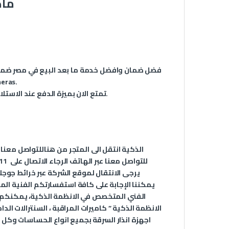
مواصف
فضل ضمان وافضل خدمة ما بعد البيع في مصر ضما
الذكية في مصر بضمان عا
تمتع الان بميزة الدفع عند الاستلام مع ميزة الشحن السريع جداً لاي مكان في جمهورية مصر العربية.
الذكية انتقل الى المتجر من
هنا
للتواصل معنا 
للتواصل معنا عبر الهاتف الرجاء الاتصال على
11
يرجى الانتقال لموقع الشركة عبر
خرائط جوجل
يمكننا الإجابة على كافة استفسارتكم الفنية ال
الانظمة الذكية ” كاميرات المراقبة ، السنترالات ال
اجهزة انذار السرقة بجميع انواع الحساسات وكل 