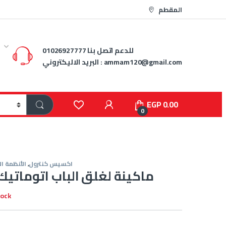
المقطم
للدعم اتصل بنا
01026927777
ammam120@gmail.com
البريد الاليكتروني :
EGP
0.00
0
اكسيس كنترول
,
الأنظمة ال
Door Closer ماكينة لغلق الباب اتوماتيك
tock