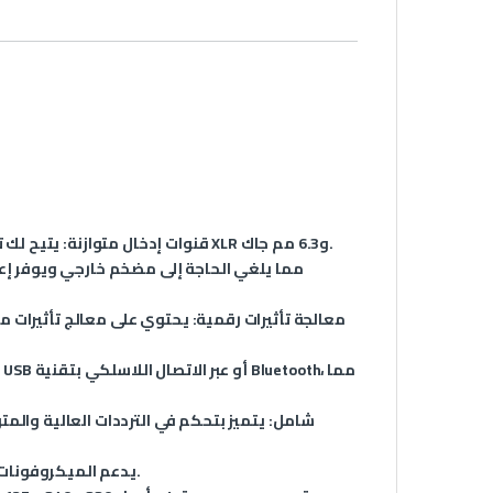
: يتيح لك توصيل الميكروفونات أو الأجهزة الصوتية بسهولة، مع دعم لتوصيلات XLR و6.3 مم جاك.
4 قنوات إدخال متوازنة
معالجة تأثيرات رقمية
تحكم EQ شامل
: يدعم الميكروفونات المكثفة، مما يجعله مناسبًا للتسجيلات الاحترافية.