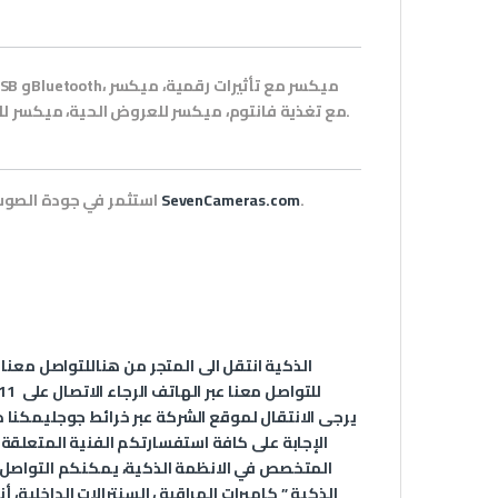
مع تغذية فانتوم، ميكسر للعروض الحية، ميكسر للفرق الموسيقية، ميكسر للتسجيلات الصوتية، ميكسر صوتي متعدد القنوات.
.
SevenCameras.com
استثمر في جودة الصوت وارتقِ بأدائك إلى المستوى التالي مع باور ميكسر 4 قنوات المتوفر الآن على
الذكية انتقل الى المتجر من
هنا
للتواصل معنا 
للتواصل معنا عبر الهاتف الرجاء الاتصال على
11
يرجى الانتقال لموقع الشركة عبر
خرائط جوجل
يمكنا د
الإجابة على كافة استفسارتكم الفنية المتعلقة
الذكية ” كاميرات المراقبة ، السنترالات الداخلية