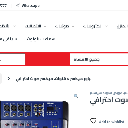
7777
Whatsapp
المنزل
الكترونيات
صوتيات
الاتصالات
الأنظم
سماعات بلوتوث
سيلفي س
:
باور ميكسر 4 قنوات، ميكسر صوت احترافي،
تم
,
عروض ساوند سيستم
Add to wishlist