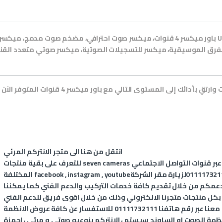
باور ميكسر 4 قنوات، ميكسر صوت احترافي، مضخم صوت مدمج، ميكسر مع USB وBluetooth، ميكسر مع تأثيرات رقمية
انتقل من
هنا
الى متجر الانتركم المرئي
عبر قنوات التواصل الاجتماعي
seven cameras
للتعرف على بقية منتجات
011117321
لزيارة مقر الشركة
youtube
,
instagram
,
facebook
المختلفة
عمكم من خلال تقديم كافة خدمات التركيب والدعم الفني كما يمكننا
 بكل منتجات متجرنا الالكتروني وذلك من خلال اقوى فريق للدعم الفني
المتخصص في الانظمة الذكية، يمكنكم التواصل معنا عبر رقم هاتفنا 01111732111 للاستفسار عن كافة عروض الانظمة
، أنظمة الصوت او الساوند سيستم ، الانتركم بنوعيه صوتى و مرئى ، اجهزة