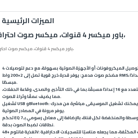
الميزات الرئيسية
باور ميكسر 4 قنوات، ميكسر صوت احترافي،
باور ميكسر 4 قنوات، ميكسر صوت احترافي،
مضخم صوت مدمج
: يوفر قدرة خرج قوية تصل إلى 2×200 واط RMS، مما يلغي الحاجة إلى مضخم خارجي ويوفر إعدادًا
مبسطًا.
: يحتوي على معالج تأثيرات متعدد مع 16 إعدادًا مسبقًا، بما في ذلك التأخير، والصدى، وقاعة الحفلات،
مما يضيف عمقًا وثراءً للصوت.
: يمكنك تشغيل الموسيقى مباشرة من محرك USB أو عبر الاتصال اللاسلكي بتقنية Bluetooth، مما
تشغيل USB وBluetooth
يوفر مرونة في المصادر الصوتية.
: يتميز بتحكم في الترددات العالية والمتوسطة والمنخفضة لكل قناة، بالإضافة إلى معادل رسومي بـ7
نطاقات لضبط الصوت بدقة.
تغذية فانتوم +48V