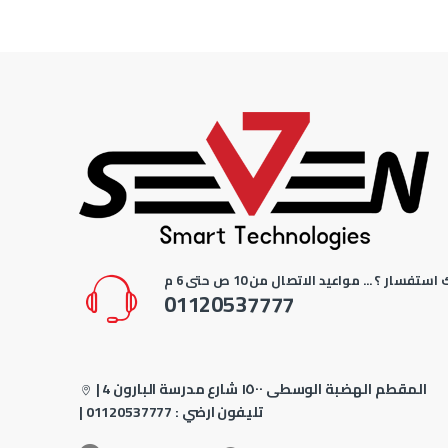
استفسار ؟ ... مواعيد الاتصال من 10 ص حتى 6 م
01120537777
4 المقطم الهضبة الوسطى ١٥٠٠ شارع مدرسة البارون
|
| تليفون ارضي :
01120537777