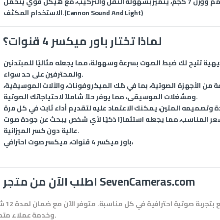
: بأبعاد 330 × 340 × 125 مم ووزن 7 كجم، يتميز بسهولة النقل والتركيب، مع هيكل قوي يتحمل
)
Cannon Sound And Light
الاستخدام المكثف.(
لماذا تختار باور ميكسر 4 قنوات؟
ية تتيح لك ضبط الصوت بسرعة وسهولة، مما يجعله مثاليًا للمبتدئين
والمحترفين على حد سواء.
 من الأجهزة الصوتية، بما في ذلك الميكروفونات، والآلات الموسيقية،
ومشغلات الموسيقى، مما يوفر حلاً شاملاً لاحتياجاتك الصوتية.
سعر المناسب، مما يجعله استثمارًا ذكيًا لأي شخص يبحث عن جودة صوت
عالية دون كسر الميزانية.
باور ميكسر 4 قنوات، ميكسر صوت احترافي،
SevenCameras.com
اطلب الآن من متجر
احصل على باور ميكسر 4 قنوات اليوم و
وخدمة عملاء متميزة.