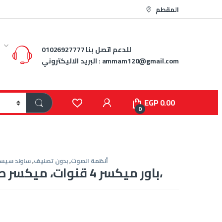
المقطم
للدعم اتصل بنا
01026927777
ammam120@gmail.com
البريد الاليكتروني :
EGP
0.00
0
أنظمة الصوت
,
بدون تصنيف
,
ساوند سيس
باور ميكسر 4 قنوات، ميكسر صوت احترافي،