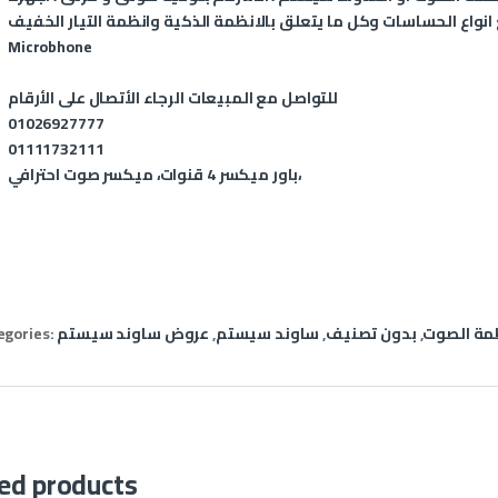
اع الحساسات وكل ما يتعلق بالانظمة الذكية وانظمة التيار الخفيف. Professional Wireless
Microbhone
للتواصل مع المبيعات الرجاء الأتصال على الأرقام
01026927777
01111732111
باور ميكسر 4 قنوات، ميكسر صوت احترافي،
مة الصوت
,
بدون تصنيف
,
ساوند سيستم
,
عروض ساوند سيستم
egories:
ed products