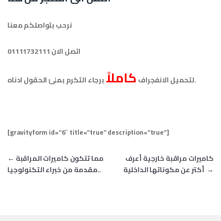
نرحب بتواصلكم معنا
اتصل الان 01111732111
كاملاً
برجاء التكرم بملئ الحقول ادناه.
لتحميل الانفجراف
[gravityform id=”6″ title=”true” description=”true”]
Post navigation
كاميرات مراقبة خارجية أعرف
مما تتكون كاميرات المراقبة
←
→
أكتر عن مكوناتها الداخلية
..مقدمة من خبراء التكنولوجيا