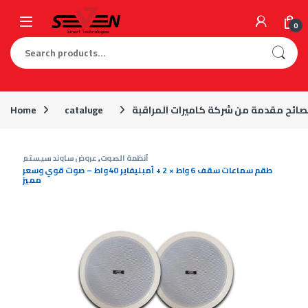
Skip to navigation
Skip to content
0
Search for:
Home
cataluge
أنظمة الصوت
,
عروض ساوند سيستم
طقم سماعات سقف 6 واط × 2 + أمبليفاير 40 واط – صوت قوي وسعر
مميز