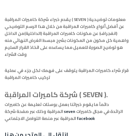
معلومات توضيحية
شركة كاميرات المراقبة ( SEVEN )
يقدم خبراء
عن أفضل أنواع
كاميرات المراقبة
من خلال هذا الرسم التوضيحي
(انفجراف) عن مكونات
كاميرات المراقبة
(الداخلية)من الداخل
واهمية كل مكون من المكونات بشرح مبسط الغرض النهائي منه
هو توضيح الصورة للعميل مما يساعده على اتخاذ القرار السليم
وقت الشراء
قرار شراء
كاميرات المراقبة
يتوقف على فهمك لكل جزء في عملية
تركيب كاميرات المراقبة
شركة كاميرات المراقبة ( SEVEN ).
دائماً ما يقوم خبرائنا بعمل بوستات تعليمة عن
كاميرات
الرائدة في مجال
كاميرات
seven
وذلك عبر صفحة شركة
المراقبة
facebook
عبر منصة التواصل الاجتماعي
المراقبة
انتقل الى المتجر من هنا