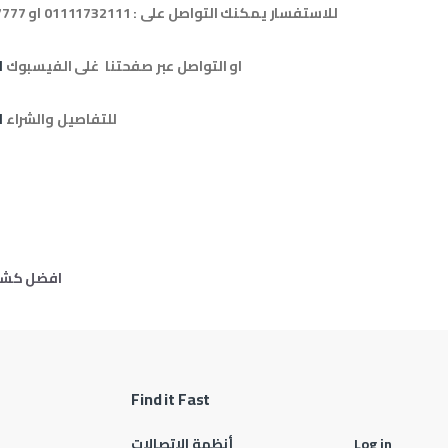
للاستفسار يمكنك التواصل على : 01111732111 او 01120537777
او التواصل عبر صفحتنا غلى الفيسبوك
ا
للتفاصيل والشراء
ا
 navigation
افضل كشا
Find it Fast
Log in
أنظمة الاتصالات