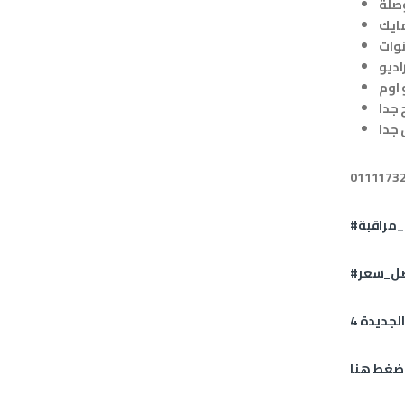
 اوم
جدا
جدا
_مراقبة
#
ضل_سعر
#
الجديدة
ضغط هنا