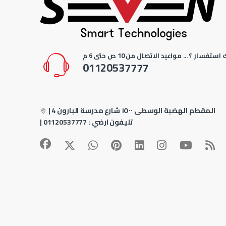
استفسار ؟ ... مواعيد الاتصال من 10 ص حتى 6 م
01120537777
4 المقطم الهضبة الوسطى ١٥٠٠ شارع مدرسة البارون
|
| تليفون ارضي :
01120537777