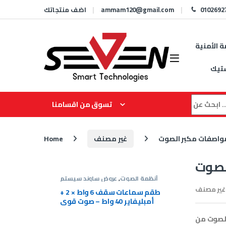
Skip to navigation
Skip to content
0102692
ammam120@gmail.com
اضف منتجاتك
ة الأمنية
تيك
Search for
تسوق من اقسامنا
واصفات مكبر الصوت
غير مصنف
Home
لصوت
ستم
,
عروض
أنظمة الصوت
,
عروض ساوند سيستم
ند سيستم
غير مصنف
ة دائرية
طقم سماعات سقف 6 واط × 2 +
ss-20w
أمبليفاير 40 واط – صوت قوي
وسعر مميز
لصوت
EGP
1,