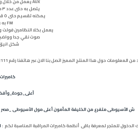
يعمل من خلال وصلة AUX
يتصل به حتى عدد ٣ مايك
يمكنه تقسيم حتى ٥ قنوات
به راديو FM
يعمل بكلا النظامين فولت و
صوت نقي جدا وواضح 
شكل انيق 
من المعلومات حول هذا المنتج المميز اتصل بنا الان عبر هاتفنا رقم 01111732111
كاميرات
أعلى_جودة_وأف
4 ش الأسيوطى متفرع من الخليفة المأمون أعلى مول الأسيوطى _مصر 
الدخول للمتجر لمعرفة باقى أنظمة كاميرات المراقبة المناسبة لكم :
ا