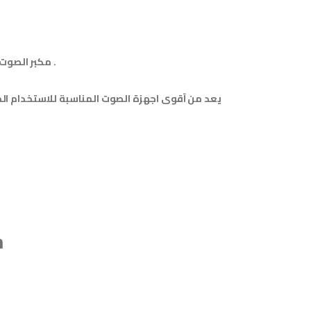
مكبر الصوت به العديد من الخصائص حيث يمكنه تشغيل الفلاش وكارت الميميوري والبلوتوث .
خص