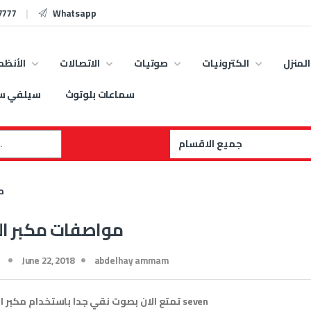
7777
Whatsapp
المنزل
الكترونيات
صوتيات
الاتصالات
الأنظم
سماعات بلوتوث
سيلفي س
:
م
مواصفات مكبر ا
أنظمة الصوت
,
ساوند سيستم
,
عروض
أنظمة الصوت
,
ساوند سي
ساوند سيستم
ساو
June 22, 2018
abdelhay ammam
سماعة مسجد معدنية بقدرة 20
سماعة انترساوند سقفي
وات
من seven
تمتع الان بصوت نقي جدا باستخدام
مكبر ا
150.00
EGP
2,500.00