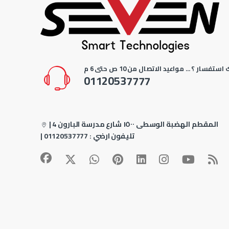
استفسار ؟ ... مواعيد الاتصال من 10 ص حتى 6 م
01120537777
4 المقطم الهضبة الوسطى ١٥٠٠ شارع مدرسة البارون
|
| تليفون ارضي :
01120537777