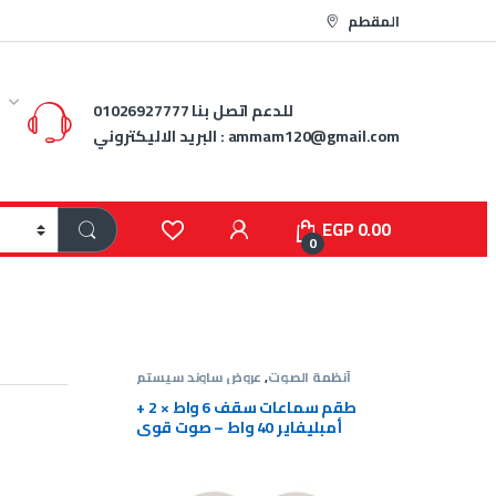
المقطم
للدعم اتصل بنا
01026927777
ammam120@gmail.com
البريد الاليكتروني :
EGP
0.00
0
تم
,
عروض
أنظمة الصوت
,
عروض ساوند سيستم
ند سيستم
ة دائرية
طقم سماعات سقف 6 واط × 2 +
ss-20w
أمبليفاير 40 واط – صوت قوي
وسعر مميز
EGP
1,