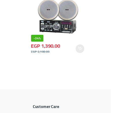
-
34%
EGP
1,390.00
EGP
2,100.00
Customer Care