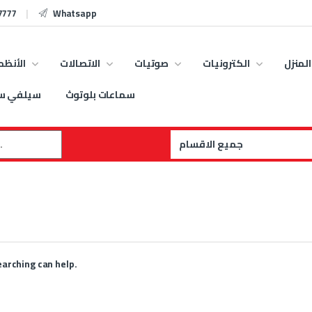
7777
Whatsapp
المنزل
الكترونيات
صوتيات
الاتصالات
الأنظم
سماعات بلوتوث
سيلفي س
:
earching can help.