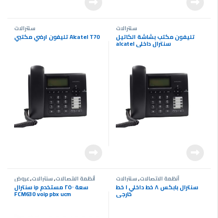
سنترالات
سنترالات
تليفون مكتب بشاشة الكاتيل
تليفون ارضي مكتبي Alcatel T70
alcatel سنترال داخلي
أنظمة الاتصالات
,
سنترالات
أنظمة الاتصالات
,
سنترالات
,
عروض
سنترالات
سنترال بابكس ٨ خط داخلي ١ خط
سنترال ip سعة ٢٥٠ مستخدم
خارجي
FCM630 voip pbx ucm