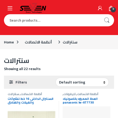
Skip to navigation
Skip to content
0
Search for:
سنترالات
أنظمة الاتصالات
Home
سنترالات
Showing all 22 results
Filters
أنظمة الاتصالات
,
تليفونات
,
أنظمة الاتصالات
,
سنترالات
سنترالات
العدة المميزه باناسونيك
السنترال الداخلى 16 خط للشركات
panasonic kx-AT7730
والفيلات والفنادق