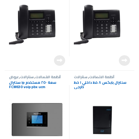
أنظمة الاتصالات
,
سنترالات
أنظمة الاتصالات
,
سنترالات
,
عروض
سنترالات
سنترال بابكس ٨ خط داخلي ١ خط
سنترال ip سعة ٢٥٠ مستخدم
خارجي
FCM630 voip pbx ucm