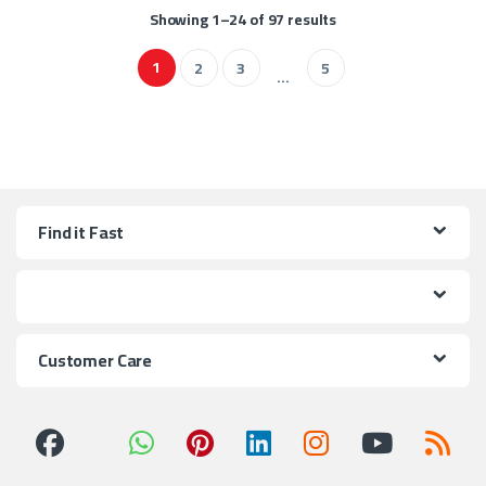
Showing 1–24 of 97 results
1
2
3
5
…
Find it Fast
Customer Care