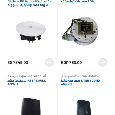
سماعات توا سقف TOA
سماعات JBL سقف شبكة خارجية
سهلة الفك والتركيب لسهولة
تنظيفها للحفاظ علي نقاء الصوت
من الاتربة
EGP
549.00
EGP
760.00
أنظمة الصوت
,
ساوند سيستم
أنظمة الصوت
,
ساوند سيستم
سماعات حائط INTER SOUND
سماعات حائط INTER SOUND
30Watt
40Watt