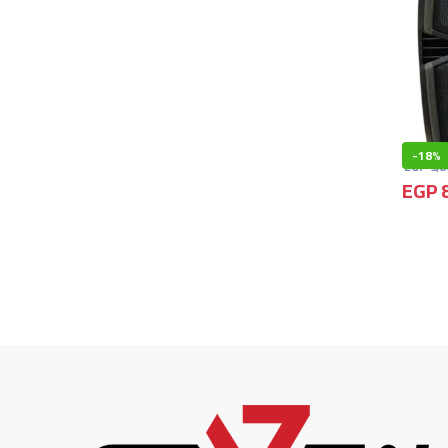
-
18%
EGP
9,8
EGP
8