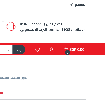
المقطم
للدعم اتصل بنا
01026927777
ammam120@gmail.com
البريد الاليكتروني :
EGP
0.00
0
بدون تصنيف
,
مستلزم
tock