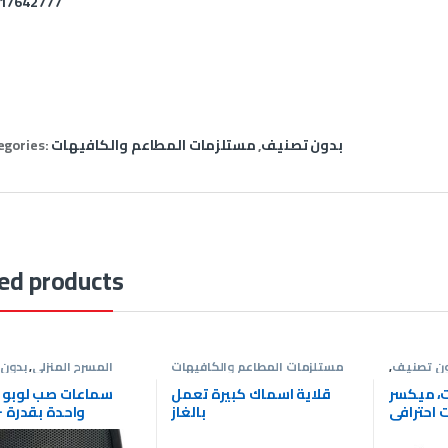
17642777
بدون تصنيف
,
مستلزمات المطاعم والكافيهات
egories:
ed products
ون تصنيف
,
مستلزمات المطاعم والكافيهات
المسرح المنزلي
,
بدون
وض ساوند
ساوند سيستم
,
سماعات 
سيستم
 4 قنوات، ميكسر
قلاية اسماك كبيرة تعمل
سماعات صب لوبو 
بالغاز
واحدة بقدرة ٢٥٠ وات