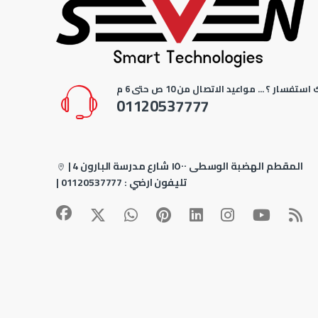
استفسار ؟ ... مواعيد الاتصال من 10 ص حتى 6 م
01120537777
4 المقطم الهضبة الوسطى ١٥٠٠ شارع مدرسة البارون
|
| تليفون ارضي :
01120537777