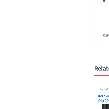
011
Cat
Relat
 تصنيف
,
بلوتوث
سماعة