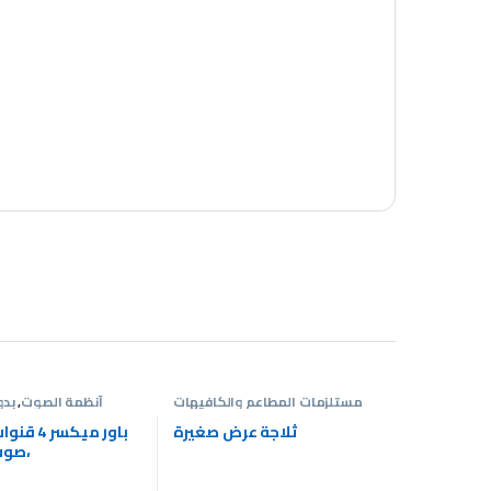
مستلزمات المطاعم والكافيهات
أنظمة الصوت
,
بد
ساوند سيستم
,
عر
ثلاجة عرض صغيرة
باور ميكسر
صوت احترافي،