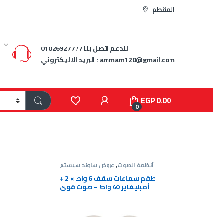
المقطم
للدعم اتصل بنا
01026927777
ammam120@gmail.com
البريد الاليكتروني :
EGP
0.00
0
تم
,
عروض
أنظمة الصوت
,
عروض ساوند سيستم
ند سيستم
ة دائرية
طقم سماعات سقف 6 واط × 2 +
ss-20w
أمبليفاير 40 واط – صوت قوي
وسعر مميز
EGP
1,