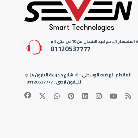
استفسار ؟ ... مواعيد الاتصال من 10 ص حتى 6 م
01120537777
4 المقطم الهضبة الوسطى ١٥٠٠ شارع مدرسة البارون
|
| تليفون ارضي :
01120537777