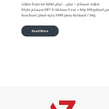
ساوند سيستم – عرض .. عرض لفترة محدودة ساوند
سيستم ماركة OBT مكون من امبلفير 200 واط + عدد 5 سماعات 6
واط / للسماعة بسعر 2999 جنيه ضمان لمدة سنة
Read More