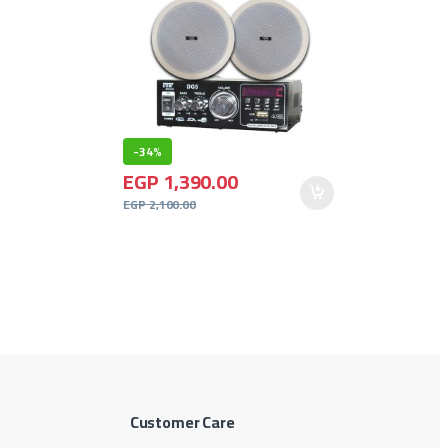
-
34%
EGP
1,390.00
EGP
2,100.00
Customer Care