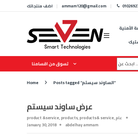
Skip to navigation
Skip to content
0102692
ammam120@gmail.com
اضف منتجاتك
ة الأمنية
تيك
Search for
تسوق من اقسامنا
Posts tagged “الساوند سيستم”
Home
عرض ساوند سيستم
عام
,
products& service
,
products
,
product &service
January 30, 2018
abdelhay ammam