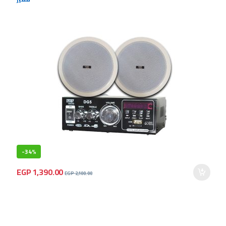
-
34%
EGP
1,390.00
EGP
2,100.00