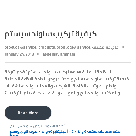
كيفية تركيب ساوند سيستم
عام
,
غير مصنف
,
products& service
,
products
,
product &service
January 24, 2018
abdelhay ammam
تركيب ساوند سيستم تقدم شركة seven للانظمة الامنية
كيفية تركيب ساوند سيستم واحدث عروض انظمة الاذاعة الداخلية
ونظم الصوتيات الخاصة بالشركات والمحلات والمستشفيات
والمكتبات والمصانع وللمولات والقاعات. كيف يتم التركيب ؟
Read More
أنظمة الصوت
,
عروض ساوند سيستم
طقم سماعات سقف 6 واط × 2 + أمبليفاير 40 واط – صوت قوي وسعر
مميز