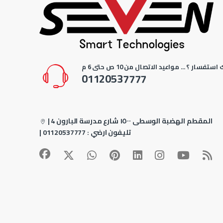
استفسار ؟ ... مواعيد الاتصال من 10 ص حتى 6 م
01120537777
4 المقطم الهضبة الوسطى ١٥٠٠ شارع مدرسة البارون
|
| تليفون ارضي :
01120537777