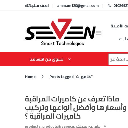
Skip to navigation
Skip to content
0102692
ammam120@gmail.com
اضف منتجاتك
ة الأمنية
تيك
Search for
تسوق من اقسامنا
Posts tagged “كاميرات”
Home
ماذا تعرف عن كاميرات المراقبة
وأسعارها وأفضل أنواعها وتركيب
كاميرات المراقبة ؟
عام
,
غير مصنف
,
products& service
,
products