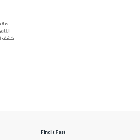
مقدم
الناس
كشف الج
Find it Fast