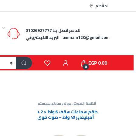
المقطم
للدعم اتصل بنا
01026927777
ammam120@gmail.com
البريد الاليكتروني :
EGP
0.00
0
تم
,
عروض
أنظمة الصوت
,
عروض ساوند سيستم
ند سيستم
ة دائرية
طقم سماعات سقف 6 واط × 2 +
ss-20w
أمبليفاير 40 واط – صوت قوي
وسعر مميز
EGP
1,