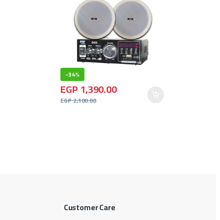
-
34%
EGP
1,390.00
EGP
2,100.00
Customer Care