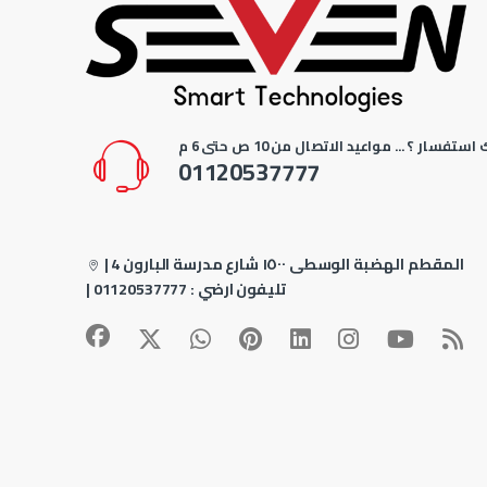
استفسار ؟ ... مواعيد الاتصال من 10 ص حتى 6 م
01120537777
4 المقطم الهضبة الوسطى ١٥٠٠ شارع مدرسة البارون
|
| تليفون ارضي :
01120537777