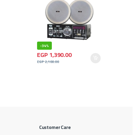
-
34%
EGP
1,390.00
EGP
2,100.00
Customer Care