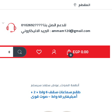
المقطم
للدعم اتصل بنا
01026927777
ammam120@gmail.com
البريد الاليكتروني :
EGP
0.00
0
تم
,
عروض
أنظمة الصوت
,
عروض ساوند سيستم
ند سيستم
ة دائرية
طقم سماعات سقف 6 واط × 2 +
ss-20w
أمبليفاير 40 واط – صوت قوي
وسعر مميز
EGP
1,